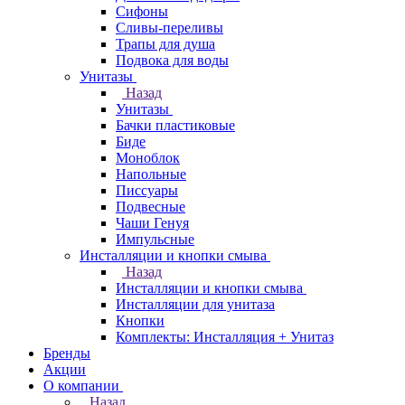
Сифоны
Сливы-переливы
Трапы для душа
Подвока для воды
Унитазы
Назад
Унитазы
Бачки пластиковые
Биде
Моноблок
Напольные
Писсуары
Подвесные
Чаши Генуя
Импульсные
Инсталляции и кнопки смыва
Назад
Инсталляции и кнопки смыва
Инсталляции для унитаза
Кнопки
Комплекты: Инсталляция + Унитаз
Бренды
Акции
О компании
Назад