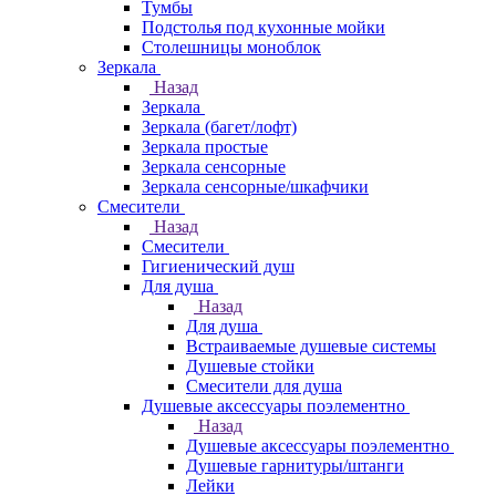
Тумбы
Подстолья под кухонные мойки
Столешницы моноблок
Зеркала
Назад
Зеркала
Зеркала (багет/лофт)
Зеркала простые
Зеркала сенсорные
Зеркала сенсорные/шкафчики
Смесители
Назад
Смесители
Гигиенический душ
Для душа
Назад
Для душа
Встраиваемые душевые системы
Душевые стойки
Смесители для душа
Душевые аксессуары поэлементно
Назад
Душевые аксессуары поэлементно
Душевые гарнитуры/штанги
Лейки