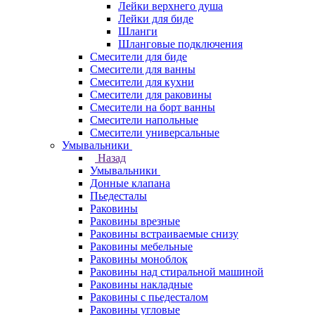
Лейки верхнего душа
Лейки для биде
Шланги
Шланговые подключения
Смесители для биде
Смесители для ванны
Смесители для кухни
Смесители для раковины
Смесители на борт ванны
Смесители напольные
Смесители универсальные
Умывальники
Назад
Умывальники
Донные клапана
Пьедесталы
Раковины
Раковины врезные
Раковины встраиваемые снизу
Раковины мебельные
Раковины моноблок
Раковины над стиральной машиной
Раковины накладные
Раковины с пьедесталом
Раковины угловые