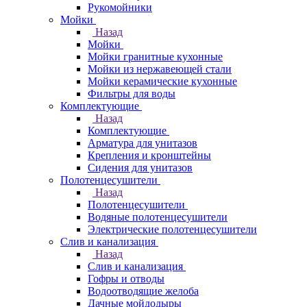
Рукомойники
Мойки
Назад
Мойки
Мойки гранитные кухонные
Мойки из нержавеющей стали
Мойки керамические кухонные
Фильтры для воды
Комплектующие
Назад
Комплектующие
Арматура для унитазов
Крепления и кронштейны
Сидения для унитазов
Полотенцесушители
Назад
Полотенцесушители
Водяные полотенцесушители
Электрические полотенцесушители
Слив и канализация
Назад
Слив и канализация
Гофры и отводы
Водоотводящие желоба
Дачные мойдодыры