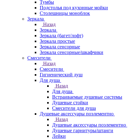
Тумбы
Подстолья под кухонные мойки
Столешницы моноблок
Зеркала
Назад
Зеркала
Зеркала (багет/лофт)
Зеркала простые
Зеркала сенсорные
Зеркала сенсорные/шкафчики
Смесители
Назад
Смесители
Гигиенический душ
Для душа
Назад
Для душа
Встраиваемые душевые системы
Душевые стойки
Смесители для душа
Душевые аксессуары поэлементно
Назад
Душевые аксессуары поэлементно
Душевые гарнитуры/штанги
Лейки