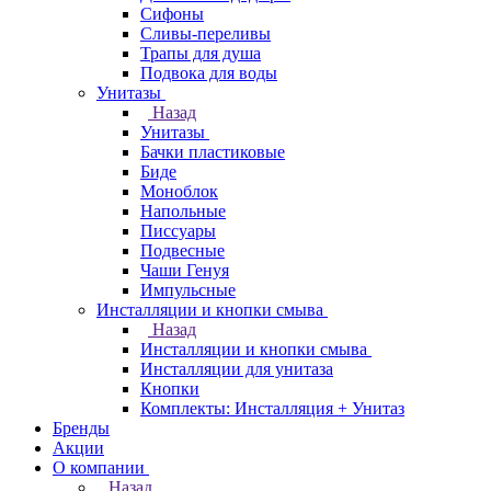
Сифоны
Сливы-переливы
Трапы для душа
Подвока для воды
Унитазы
Назад
Унитазы
Бачки пластиковые
Биде
Моноблок
Напольные
Писсуары
Подвесные
Чаши Генуя
Импульсные
Инсталляции и кнопки смыва
Назад
Инсталляции и кнопки смыва
Инсталляции для унитаза
Кнопки
Комплекты: Инсталляция + Унитаз
Бренды
Акции
О компании
Назад