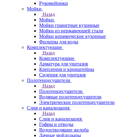
Рукомойники
Мойки
Назад
Мойки
Мойки гранитные кухонные
Мойки из нержавеющей стали
Мойки керамические кухонные
Фильтры для воды
Комплектующие
Назад
Комплектующие
Арматура для унитазов
Крепления и кронштейны
Сидения для унитазов
Полотенцесушители
Назад
Полотенцесушители
Водяные полотенцесушители
Электрические полотенцесушители
Слив и канализация
Назад
Слив и канализация
Гофры и отводы
Водоотводящие желоба
Дачные мойдодыры