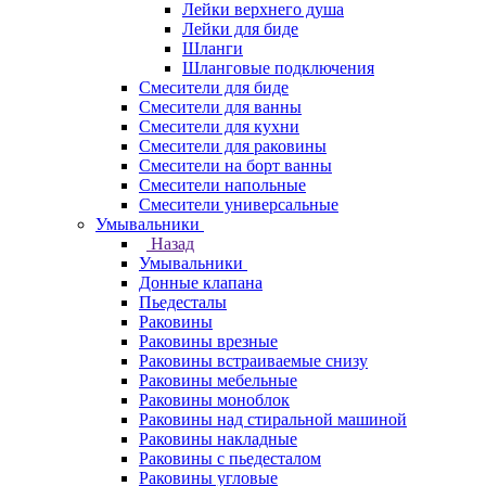
Лейки верхнего душа
Лейки для биде
Шланги
Шланговые подключения
Смесители для биде
Смесители для ванны
Смесители для кухни
Смесители для раковины
Смесители на борт ванны
Смесители напольные
Смесители универсальные
Умывальники
Назад
Умывальники
Донные клапана
Пьедесталы
Раковины
Раковины врезные
Раковины встраиваемые снизу
Раковины мебельные
Раковины моноблок
Раковины над стиральной машиной
Раковины накладные
Раковины с пьедесталом
Раковины угловые