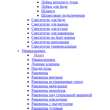
Лейки верхнего душа
Лейки для биде
Шланги
Шланговые подключения
Смесители для биде
Смесители для ванны
Смесители для кухни
Смесители для раковины
Смесители на борт ванны
Смесители напольные
Смесители универсальные
Умывальники
Назад
Умывальники
Донные клапана
Пьедесталы
Раковины
Раковины врезные
Раковины встраиваемые снизу
Раковины мебельные
Раковины моноблок
Раковины над стиральной машиной
Раковины накладные
Раковины с пьедесталом
Раковины угловые