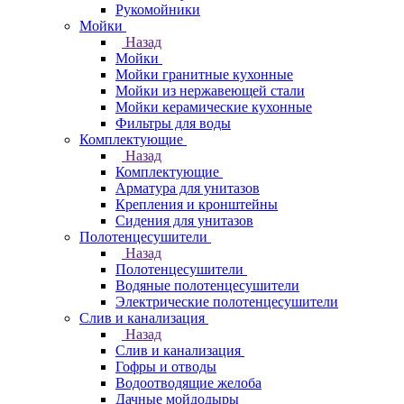
Рукомойники
Мойки
Назад
Мойки
Мойки гранитные кухонные
Мойки из нержавеющей стали
Мойки керамические кухонные
Фильтры для воды
Комплектующие
Назад
Комплектующие
Арматура для унитазов
Крепления и кронштейны
Сидения для унитазов
Полотенцесушители
Назад
Полотенцесушители
Водяные полотенцесушители
Электрические полотенцесушители
Слив и канализация
Назад
Слив и канализация
Гофры и отводы
Водоотводящие желоба
Дачные мойдодыры