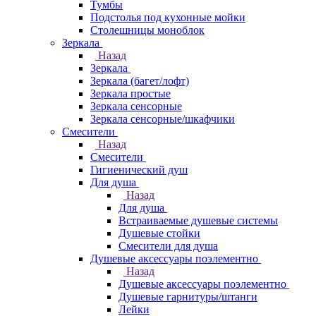
Тумбы
Подстолья под кухонные мойки
Столешницы моноблок
Зеркала
Назад
Зеркала
Зеркала (багет/лофт)
Зеркала простые
Зеркала сенсорные
Зеркала сенсорные/шкафчики
Смесители
Назад
Смесители
Гигиенический душ
Для душа
Назад
Для душа
Встраиваемые душевые системы
Душевые стойки
Смесители для душа
Душевые аксессуары поэлементно
Назад
Душевые аксессуары поэлементно
Душевые гарнитуры/штанги
Лейки