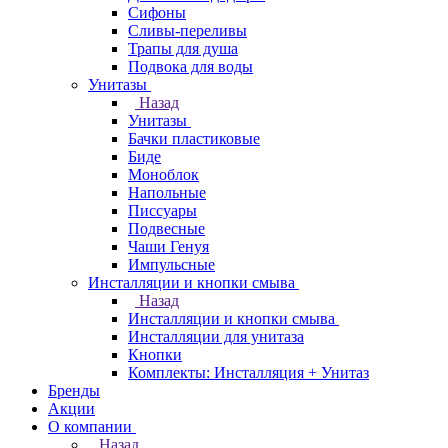
Сифоны
Сливы-переливы
Трапы для душа
Подвока для воды
Унитазы
Назад
Унитазы
Бачки пластиковые
Биде
Моноблок
Напольные
Писсуары
Подвесные
Чаши Генуя
Импульсные
Инсталляции и кнопки смыва
Назад
Инсталляции и кнопки смыва
Инсталляции для унитаза
Кнопки
Комплекты: Инсталляция + Унитаз
Бренды
Акции
О компании
Назад