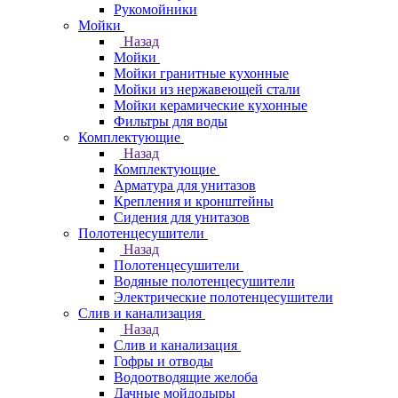
Рукомойники
Мойки
Назад
Мойки
Мойки гранитные кухонные
Мойки из нержавеющей стали
Мойки керамические кухонные
Фильтры для воды
Комплектующие
Назад
Комплектующие
Арматура для унитазов
Крепления и кронштейны
Сидения для унитазов
Полотенцесушители
Назад
Полотенцесушители
Водяные полотенцесушители
Электрические полотенцесушители
Слив и канализация
Назад
Слив и канализация
Гофры и отводы
Водоотводящие желоба
Дачные мойдодыры