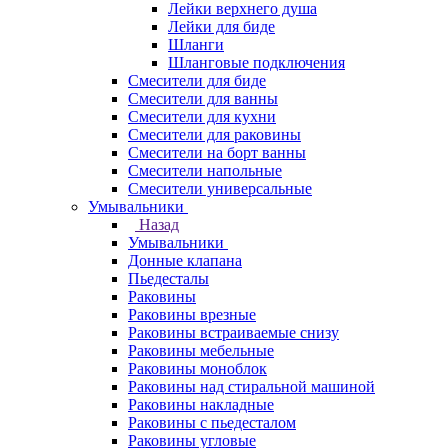
Лейки верхнего душа
Лейки для биде
Шланги
Шланговые подключения
Смесители для биде
Смесители для ванны
Смесители для кухни
Смесители для раковины
Смесители на борт ванны
Смесители напольные
Смесители универсальные
Умывальники
Назад
Умывальники
Донные клапана
Пьедесталы
Раковины
Раковины врезные
Раковины встраиваемые снизу
Раковины мебельные
Раковины моноблок
Раковины над стиральной машиной
Раковины накладные
Раковины с пьедесталом
Раковины угловые