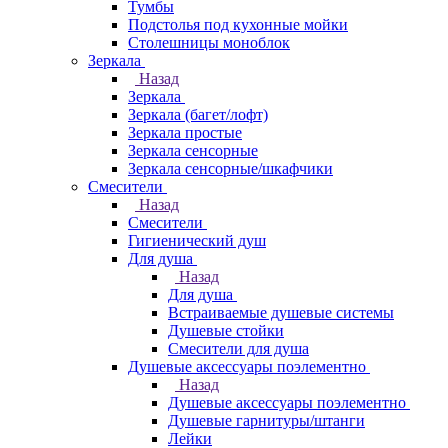
Тумбы
Подстолья под кухонные мойки
Столешницы моноблок
Зеркала
Назад
Зеркала
Зеркала (багет/лофт)
Зеркала простые
Зеркала сенсорные
Зеркала сенсорные/шкафчики
Смесители
Назад
Смесители
Гигиенический душ
Для душа
Назад
Для душа
Встраиваемые душевые системы
Душевые стойки
Смесители для душа
Душевые аксессуары поэлементно
Назад
Душевые аксессуары поэлементно
Душевые гарнитуры/штанги
Лейки