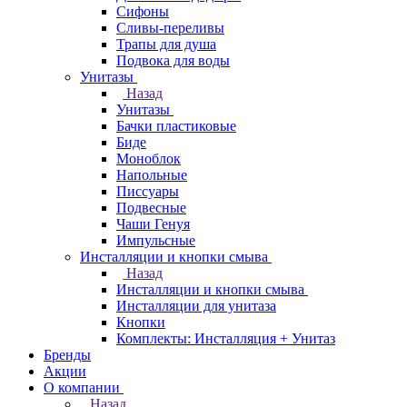
Сифоны
Сливы-переливы
Трапы для душа
Подвока для воды
Унитазы
Назад
Унитазы
Бачки пластиковые
Биде
Моноблок
Напольные
Писсуары
Подвесные
Чаши Генуя
Импульсные
Инсталляции и кнопки смыва
Назад
Инсталляции и кнопки смыва
Инсталляции для унитаза
Кнопки
Комплекты: Инсталляция + Унитаз
Бренды
Акции
О компании
Назад