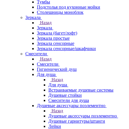
Тумбы
Подстолья под кухонные мойки
Столешницы моноблок
Зеркала
Назад
Зеркала
Зеркала (багет/лофт)
Зеркала простые
Зеркала сенсорные
Зеркала сенсорные/шкафчики
Смесители
Назад
Смесители
Гигиенический душ
Для душа
Назад
Для душа
Встраиваемые душевые системы
Душевые стойки
Смесители для душа
Душевые аксессуары поэлементно
Назад
Душевые аксессуары поэлементно
Душевые гарнитуры/штанги
Лейки