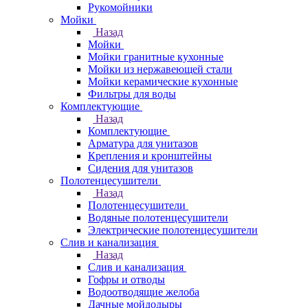
Рукомойники
Мойки
Назад
Мойки
Мойки гранитные кухонные
Мойки из нержавеющей стали
Мойки керамические кухонные
Фильтры для воды
Комплектующие
Назад
Комплектующие
Арматура для унитазов
Крепления и кронштейны
Сидения для унитазов
Полотенцесушители
Назад
Полотенцесушители
Водяные полотенцесушители
Электрические полотенцесушители
Слив и канализация
Назад
Слив и канализация
Гофры и отводы
Водоотводящие желоба
Дачные мойдодыры