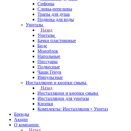
Сифоны
Сливы-переливы
Трапы для душа
Подвока для воды
Унитазы
Назад
Унитазы
Бачки пластиковые
Биде
Моноблок
Напольные
Писсуары
Подвесные
Чаши Генуя
Импульсные
Инсталляции и кнопки смыва
Назад
Инсталляции и кнопки смыва
Инсталляции для унитаза
Кнопки
Комплекты: Инсталляция + Унитаз
Бренды
Акции
О компании
Назад