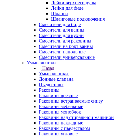
Лейки верхнего душа
Лейки для биде
Шланги
Шланговые подключения
Смесители для биде
Смесители для ванны
Смесители для кухни
Смесители для раковины
Смесители на борт ванны
Смесители напольные
Смесители универсальные
Умывальники
Назад
Умывальники
Донные клапана
Пьедесталы
Раковины
Раковины врезные
Раковины встраиваемые снизу
Раковины мебельные
Раковины моноблок
Раковины над стиральной машиной
Раковины накладные
Раковины с пьедесталом
Раковины угловые