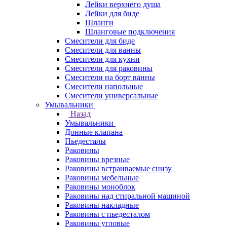
Лейки верхнего душа
Лейки для биде
Шланги
Шланговые подключения
Смесители для биде
Смесители для ванны
Смесители для кухни
Смесители для раковины
Смесители на борт ванны
Смесители напольные
Смесители универсальные
Умывальники
Назад
Умывальники
Донные клапана
Пьедесталы
Раковины
Раковины врезные
Раковины встраиваемые снизу
Раковины мебельные
Раковины моноблок
Раковины над стиральной машиной
Раковины накладные
Раковины с пьедесталом
Раковины угловые