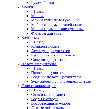
Рукомойники
Мойки
Назад
Мойки
Мойки гранитные кухонные
Мойки из нержавеющей стали
Мойки керамические кухонные
Фильтры для воды
Комплектующие
Назад
Комплектующие
Арматура для унитазов
Крепления и кронштейны
Сидения для унитазов
Полотенцесушители
Назад
Полотенцесушители
Водяные полотенцесушители
Электрические полотенцесушители
Слив и канализация
Назад
Слив и канализация
Гофры и отводы
Водоотводящие желоба
Дачные мойдодыры