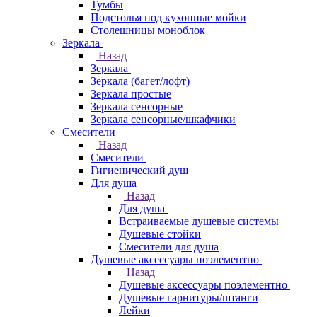
Тумбы
Подстолья под кухонные мойки
Столешницы моноблок
Зеркала
Назад
Зеркала
Зеркала (багет/лофт)
Зеркала простые
Зеркала сенсорные
Зеркала сенсорные/шкафчики
Смесители
Назад
Смесители
Гигиенический душ
Для душа
Назад
Для душа
Встраиваемые душевые системы
Душевые стойки
Смесители для душа
Душевые аксессуары поэлементно
Назад
Душевые аксессуары поэлементно
Душевые гарнитуры/штанги
Лейки