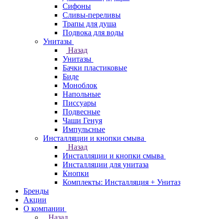
Сифоны
Сливы-переливы
Трапы для душа
Подвока для воды
Унитазы
Назад
Унитазы
Бачки пластиковые
Биде
Моноблок
Напольные
Писсуары
Подвесные
Чаши Генуя
Импульсные
Инсталляции и кнопки смыва
Назад
Инсталляции и кнопки смыва
Инсталляции для унитаза
Кнопки
Комплекты: Инсталляция + Унитаз
Бренды
Акции
О компании
Назад