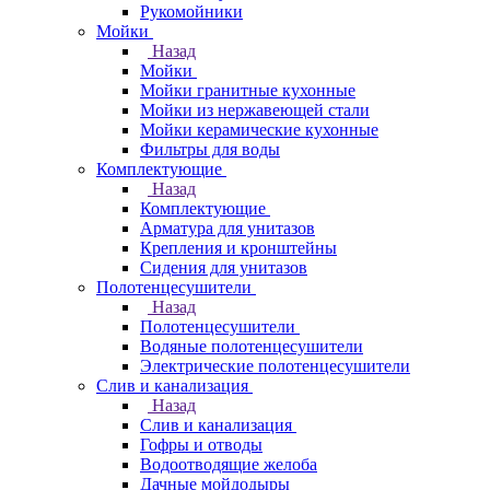
Рукомойники
Мойки
Назад
Мойки
Мойки гранитные кухонные
Мойки из нержавеющей стали
Мойки керамические кухонные
Фильтры для воды
Комплектующие
Назад
Комплектующие
Арматура для унитазов
Крепления и кронштейны
Сидения для унитазов
Полотенцесушители
Назад
Полотенцесушители
Водяные полотенцесушители
Электрические полотенцесушители
Слив и канализация
Назад
Слив и канализация
Гофры и отводы
Водоотводящие желоба
Дачные мойдодыры