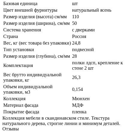
Базовая единица
шт
Цвет внешней фурнитуры
натуральный ясень
Размер изделия (высота) см/мм
110
Размер изделия (ширина), см/мм
50
Система хранения
с дверками
Страна
Россия
Вес, кг (вес товара без упаковки)
24,8
Тип установки
подвесной
Размер изделия (глубина), см/мм
28
полки лдсп, крепление к
Комплектация
стене 2 шт
Вес брутто индивидуальной
26,3
упаковки, кг
Объем индивидуальной
0,154
упаковки, м3
Коллекция
Мюнхен
Материал фасада
МДФ
Покрытие фасада
пленка
Коллекция мебели в скандинавском стиле. Текстура
натурального дерева, строгие линии и минимум деталей.
Отзывы