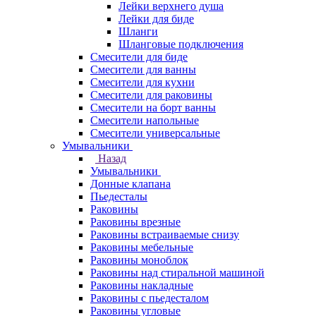
Лейки верхнего душа
Лейки для биде
Шланги
Шланговые подключения
Смесители для биде
Смесители для ванны
Смесители для кухни
Смесители для раковины
Смесители на борт ванны
Смесители напольные
Смесители универсальные
Умывальники
Назад
Умывальники
Донные клапана
Пьедесталы
Раковины
Раковины врезные
Раковины встраиваемые снизу
Раковины мебельные
Раковины моноблок
Раковины над стиральной машиной
Раковины накладные
Раковины с пьедесталом
Раковины угловые