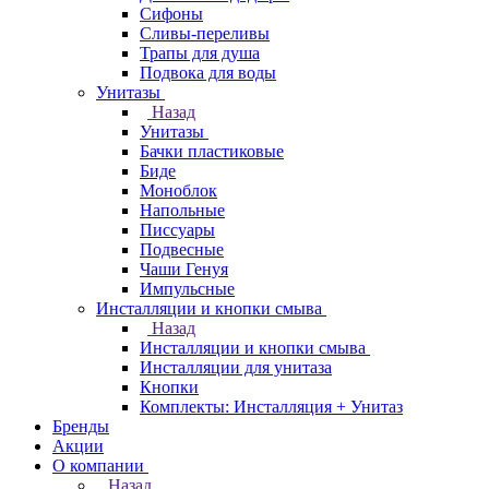
Сифоны
Сливы-переливы
Трапы для душа
Подвока для воды
Унитазы
Назад
Унитазы
Бачки пластиковые
Биде
Моноблок
Напольные
Писсуары
Подвесные
Чаши Генуя
Импульсные
Инсталляции и кнопки смыва
Назад
Инсталляции и кнопки смыва
Инсталляции для унитаза
Кнопки
Комплекты: Инсталляция + Унитаз
Бренды
Акции
О компании
Назад