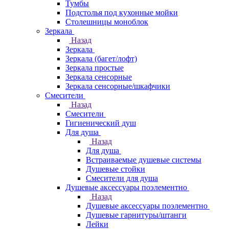
Тумбы
Подстолья под кухонные мойки
Столешницы моноблок
Зеркала
Назад
Зеркала
Зеркала (багет/лофт)
Зеркала простые
Зеркала сенсорные
Зеркала сенсорные/шкафчики
Смесители
Назад
Смесители
Гигиенический душ
Для душа
Назад
Для душа
Встраиваемые душевые системы
Душевые стойки
Смесители для душа
Душевые аксессуары поэлементно
Назад
Душевые аксессуары поэлементно
Душевые гарнитуры/штанги
Лейки