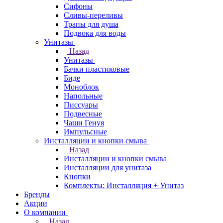
Сифоны
Сливы-переливы
Трапы для душа
Подвока для воды
Унитазы
Назад
Унитазы
Бачки пластиковые
Биде
Моноблок
Напольные
Писсуары
Подвесные
Чаши Генуя
Импульсные
Инсталляции и кнопки смыва
Назад
Инсталляции и кнопки смыва
Инсталляции для унитаза
Кнопки
Комплекты: Инсталляция + Унитаз
Бренды
Акции
О компании
Назад