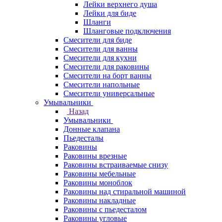
Лейки верхнего душа
Лейки для биде
Шланги
Шланговые подключения
Смесители для биде
Смесители для ванны
Смесители для кухни
Смесители для раковины
Смесители на борт ванны
Смесители напольные
Смесители универсальные
Умывальники
Назад
Умывальники
Донные клапана
Пьедесталы
Раковины
Раковины врезные
Раковины встраиваемые снизу
Раковины мебельные
Раковины моноблок
Раковины над стиральной машиной
Раковины накладные
Раковины с пьедесталом
Раковины угловые