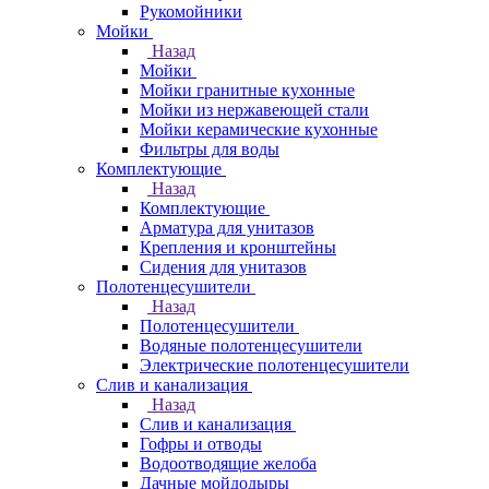
Рукомойники
Мойки
Назад
Мойки
Мойки гранитные кухонные
Мойки из нержавеющей стали
Мойки керамические кухонные
Фильтры для воды
Комплектующие
Назад
Комплектующие
Арматура для унитазов
Крепления и кронштейны
Сидения для унитазов
Полотенцесушители
Назад
Полотенцесушители
Водяные полотенцесушители
Электрические полотенцесушители
Слив и канализация
Назад
Слив и канализация
Гофры и отводы
Водоотводящие желоба
Дачные мойдодыры