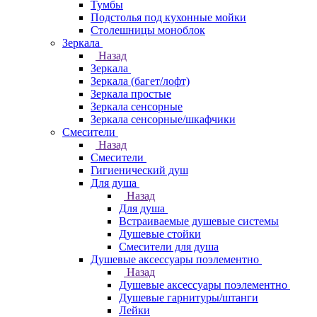
Тумбы
Подстолья под кухонные мойки
Столешницы моноблок
Зеркала
Назад
Зеркала
Зеркала (багет/лофт)
Зеркала простые
Зеркала сенсорные
Зеркала сенсорные/шкафчики
Смесители
Назад
Смесители
Гигиенический душ
Для душа
Назад
Для душа
Встраиваемые душевые системы
Душевые стойки
Смесители для душа
Душевые аксессуары поэлементно
Назад
Душевые аксессуары поэлементно
Душевые гарнитуры/штанги
Лейки