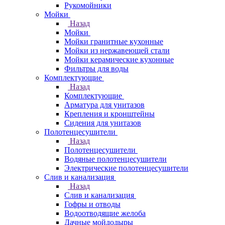
Рукомойники
Мойки
Назад
Мойки
Мойки гранитные кухонные
Мойки из нержавеющей стали
Мойки керамические кухонные
Фильтры для воды
Комплектующие
Назад
Комплектующие
Арматура для унитазов
Крепления и кронштейны
Сидения для унитазов
Полотенцесушители
Назад
Полотенцесушители
Водяные полотенцесушители
Электрические полотенцесушители
Слив и канализация
Назад
Слив и канализация
Гофры и отводы
Водоотводящие желоба
Дачные мойдодыры