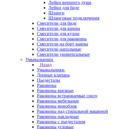
Лейки верхнего душа
Лейки для биде
Шланги
Шланговые подключения
Смесители для биде
Смесители для ванны
Смесители для кухни
Смесители для раковины
Смесители на борт ванны
Смесители напольные
Смесители универсальные
Умывальники
Назад
Умывальники
Донные клапана
Пьедесталы
Раковины
Раковины врезные
Раковины встраиваемые снизу
Раковины мебельные
Раковины моноблок
Раковины над стиральной машиной
Раковины накладные
Раковины с пьедесталом
Раковины угловые