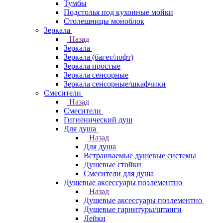
Тумбы
Подстолья под кухонные мойки
Столешницы моноблок
Зеркала
Назад
Зеркала
Зеркала (багет/лофт)
Зеркала простые
Зеркала сенсорные
Зеркала сенсорные/шкафчики
Смесители
Назад
Смесители
Гигиенический душ
Для душа
Назад
Для душа
Встраиваемые душевые системы
Душевые стойки
Смесители для душа
Душевые аксессуары поэлементно
Назад
Душевые аксессуары поэлементно
Душевые гарнитуры/штанги
Лейки