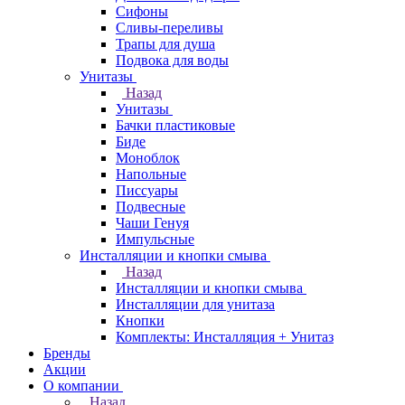
Сифоны
Сливы-переливы
Трапы для душа
Подвока для воды
Унитазы
Назад
Унитазы
Бачки пластиковые
Биде
Моноблок
Напольные
Писсуары
Подвесные
Чаши Генуя
Импульсные
Инсталляции и кнопки смыва
Назад
Инсталляции и кнопки смыва
Инсталляции для унитаза
Кнопки
Комплекты: Инсталляция + Унитаз
Бренды
Акции
О компании
Назад