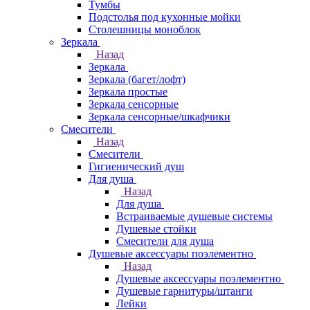
Тумбы
Подстолья под кухонные мойки
Столешницы моноблок
Зеркала
Назад
Зеркала
Зеркала (багет/лофт)
Зеркала простые
Зеркала сенсорные
Зеркала сенсорные/шкафчики
Смесители
Назад
Смесители
Гигиенический душ
Для душа
Назад
Для душа
Встраиваемые душевые системы
Душевые стойки
Смесители для душа
Душевые аксессуары поэлементно
Назад
Душевые аксессуары поэлементно
Душевые гарнитуры/штанги
Лейки