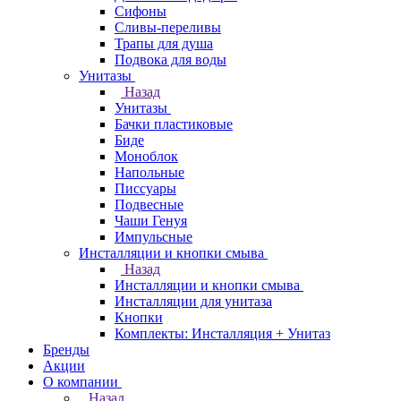
Сифоны
Сливы-переливы
Трапы для душа
Подвока для воды
Унитазы
Назад
Унитазы
Бачки пластиковые
Биде
Моноблок
Напольные
Писсуары
Подвесные
Чаши Генуя
Импульсные
Инсталляции и кнопки смыва
Назад
Инсталляции и кнопки смыва
Инсталляции для унитаза
Кнопки
Комплекты: Инсталляция + Унитаз
Бренды
Акции
О компании
Назад