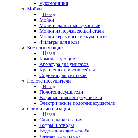
Рукомойники
Мойки
Назад
Мойки
Мойки гранитные кухонные
Мойки из нержавеющей стали
Мойки керамические кухонные
Фильтры для воды
Комплектующие
Назад
Комплектующие
Арматура для унитазов
Крепления и кронштейны
Сидения для унитазов
Полотенцесушители
Назад
Полотенцесушители
Водяные полотенцесушители
Электрические полотенцесушители
Слив и канализация
Назад
Слив и канализация
Гофры и отводы
Водоотводящие желоба
Дачные мойдодыры