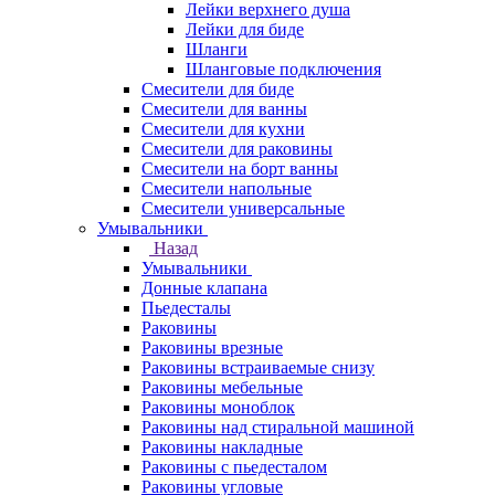
Лейки верхнего душа
Лейки для биде
Шланги
Шланговые подключения
Смесители для биде
Смесители для ванны
Смесители для кухни
Смесители для раковины
Смесители на борт ванны
Смесители напольные
Смесители универсальные
Умывальники
Назад
Умывальники
Донные клапана
Пьедесталы
Раковины
Раковины врезные
Раковины встраиваемые снизу
Раковины мебельные
Раковины моноблок
Раковины над стиральной машиной
Раковины накладные
Раковины с пьедесталом
Раковины угловые