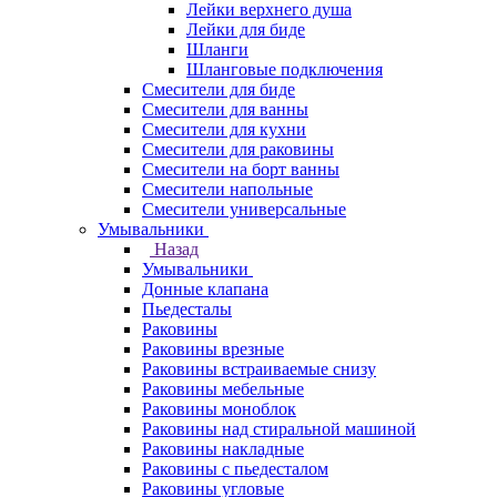
Лейки верхнего душа
Лейки для биде
Шланги
Шланговые подключения
Смесители для биде
Смесители для ванны
Смесители для кухни
Смесители для раковины
Смесители на борт ванны
Смесители напольные
Смесители универсальные
Умывальники
Назад
Умывальники
Донные клапана
Пьедесталы
Раковины
Раковины врезные
Раковины встраиваемые снизу
Раковины мебельные
Раковины моноблок
Раковины над стиральной машиной
Раковины накладные
Раковины с пьедесталом
Раковины угловые