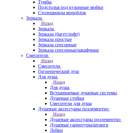
Тумбы
Подстолья под кухонные мойки
Столешницы моноблок
Зеркала
Назад
Зеркала
Зеркала (багет/лофт)
Зеркала простые
Зеркала сенсорные
Зеркала сенсорные/шкафчики
Смесители
Назад
Смесители
Гигиенический душ
Для душа
Назад
Для душа
Встраиваемые душевые системы
Душевые стойки
Смесители для душа
Душевые аксессуары поэлементно
Назад
Душевые аксессуары поэлементно
Душевые гарнитуры/штанги
Лейки