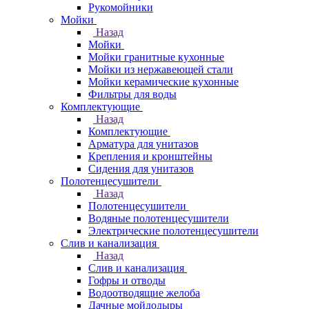
Рукомойники
Мойки
Назад
Мойки
Мойки гранитные кухонные
Мойки из нержавеющей стали
Мойки керамические кухонные
Фильтры для воды
Комплектующие
Назад
Комплектующие
Арматура для унитазов
Крепления и кронштейны
Сидения для унитазов
Полотенцесушители
Назад
Полотенцесушители
Водяные полотенцесушители
Электрические полотенцесушители
Слив и канализация
Назад
Слив и канализация
Гофры и отводы
Водоотводящие желоба
Дачные мойдодыры