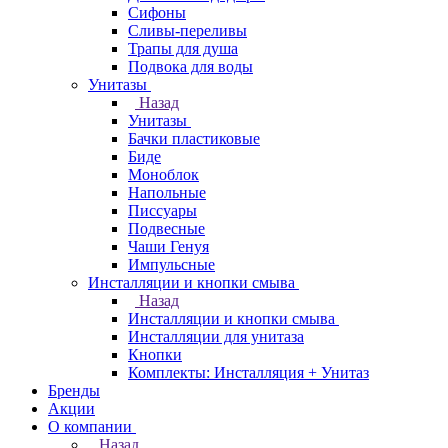
Сифоны
Сливы-переливы
Трапы для душа
Подвока для воды
Унитазы
Назад
Унитазы
Бачки пластиковые
Биде
Моноблок
Напольные
Писсуары
Подвесные
Чаши Генуя
Импульсные
Инсталляции и кнопки смыва
Назад
Инсталляции и кнопки смыва
Инсталляции для унитаза
Кнопки
Комплекты: Инсталляция + Унитаз
Бренды
Акции
О компании
Назад