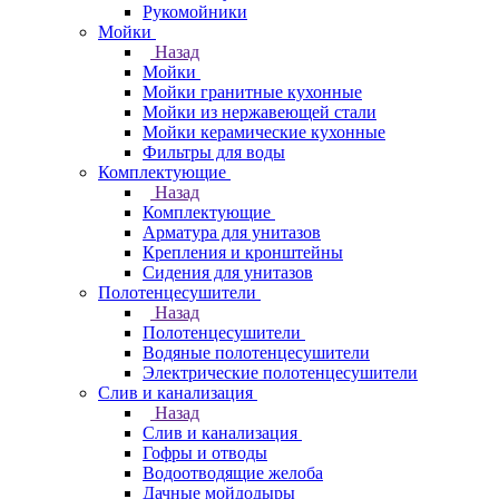
Рукомойники
Мойки
Назад
Мойки
Мойки гранитные кухонные
Мойки из нержавеющей стали
Мойки керамические кухонные
Фильтры для воды
Комплектующие
Назад
Комплектующие
Арматура для унитазов
Крепления и кронштейны
Сидения для унитазов
Полотенцесушители
Назад
Полотенцесушители
Водяные полотенцесушители
Электрические полотенцесушители
Слив и канализация
Назад
Слив и канализация
Гофры и отводы
Водоотводящие желоба
Дачные мойдодыры