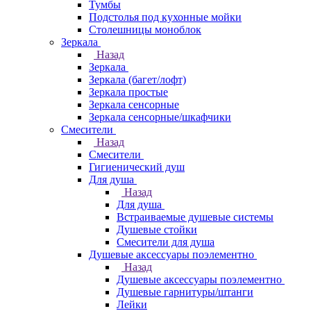
Тумбы
Подстолья под кухонные мойки
Столешницы моноблок
Зеркала
Назад
Зеркала
Зеркала (багет/лофт)
Зеркала простые
Зеркала сенсорные
Зеркала сенсорные/шкафчики
Смесители
Назад
Смесители
Гигиенический душ
Для душа
Назад
Для душа
Встраиваемые душевые системы
Душевые стойки
Смесители для душа
Душевые аксессуары поэлементно
Назад
Душевые аксессуары поэлементно
Душевые гарнитуры/штанги
Лейки