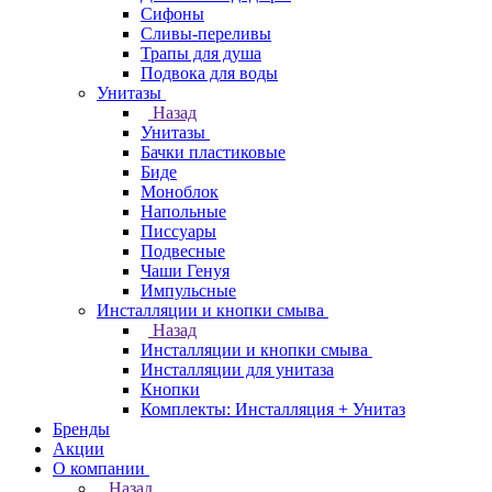
Сифоны
Сливы-переливы
Трапы для душа
Подвока для воды
Унитазы
Назад
Унитазы
Бачки пластиковые
Биде
Моноблок
Напольные
Писсуары
Подвесные
Чаши Генуя
Импульсные
Инсталляции и кнопки смыва
Назад
Инсталляции и кнопки смыва
Инсталляции для унитаза
Кнопки
Комплекты: Инсталляция + Унитаз
Бренды
Акции
О компании
Назад