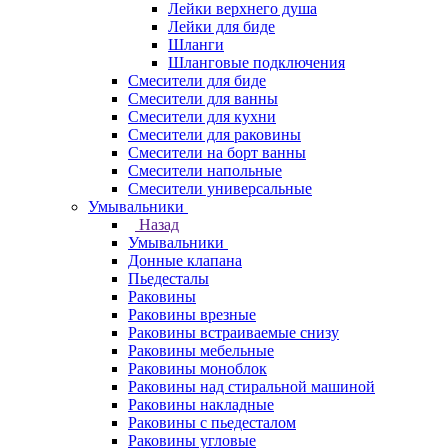
Лейки верхнего душа
Лейки для биде
Шланги
Шланговые подключения
Смесители для биде
Смесители для ванны
Смесители для кухни
Смесители для раковины
Смесители на борт ванны
Смесители напольные
Смесители универсальные
Умывальники
Назад
Умывальники
Донные клапана
Пьедесталы
Раковины
Раковины врезные
Раковины встраиваемые снизу
Раковины мебельные
Раковины моноблок
Раковины над стиральной машиной
Раковины накладные
Раковины с пьедесталом
Раковины угловые