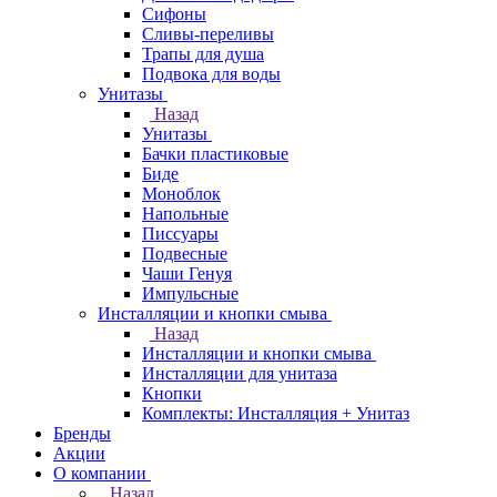
Сифоны
Сливы-переливы
Трапы для душа
Подвока для воды
Унитазы
Назад
Унитазы
Бачки пластиковые
Биде
Моноблок
Напольные
Писсуары
Подвесные
Чаши Генуя
Импульсные
Инсталляции и кнопки смыва
Назад
Инсталляции и кнопки смыва
Инсталляции для унитаза
Кнопки
Комплекты: Инсталляция + Унитаз
Бренды
Акции
О компании
Назад