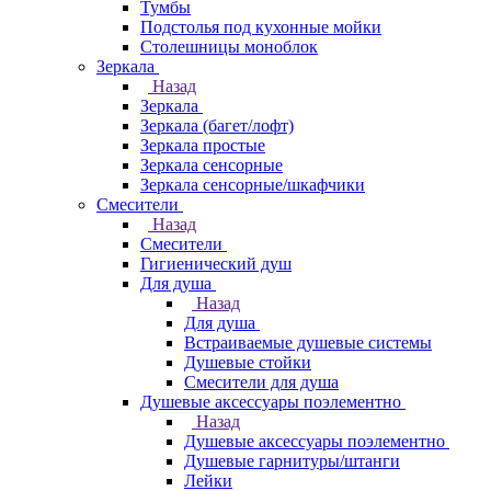
Тумбы
Подстолья под кухонные мойки
Столешницы моноблок
Зеркала
Назад
Зеркала
Зеркала (багет/лофт)
Зеркала простые
Зеркала сенсорные
Зеркала сенсорные/шкафчики
Смесители
Назад
Смесители
Гигиенический душ
Для душа
Назад
Для душа
Встраиваемые душевые системы
Душевые стойки
Смесители для душа
Душевые аксессуары поэлементно
Назад
Душевые аксессуары поэлементно
Душевые гарнитуры/штанги
Лейки