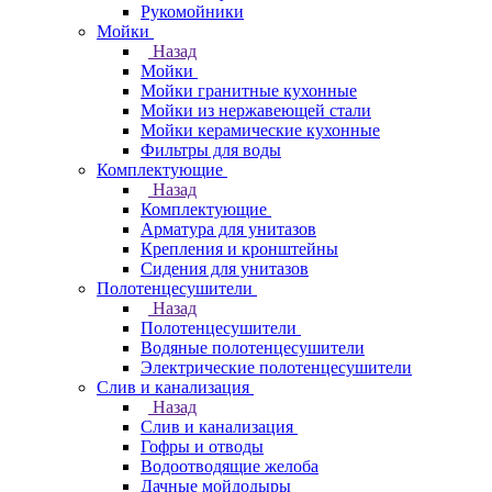
Рукомойники
Мойки
Назад
Мойки
Мойки гранитные кухонные
Мойки из нержавеющей стали
Мойки керамические кухонные
Фильтры для воды
Комплектующие
Назад
Комплектующие
Арматура для унитазов
Крепления и кронштейны
Сидения для унитазов
Полотенцесушители
Назад
Полотенцесушители
Водяные полотенцесушители
Электрические полотенцесушители
Слив и канализация
Назад
Слив и канализация
Гофры и отводы
Водоотводящие желоба
Дачные мойдодыры