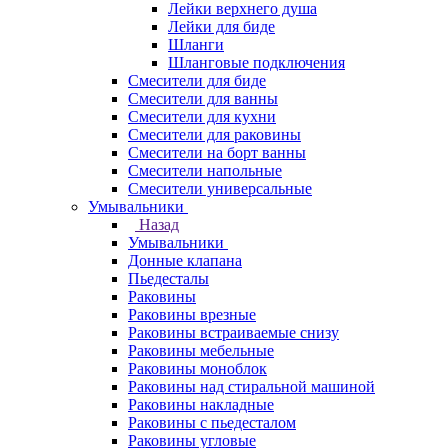
Лейки верхнего душа
Лейки для биде
Шланги
Шланговые подключения
Смесители для биде
Смесители для ванны
Смесители для кухни
Смесители для раковины
Смесители на борт ванны
Смесители напольные
Смесители универсальные
Умывальники
Назад
Умывальники
Донные клапана
Пьедесталы
Раковины
Раковины врезные
Раковины встраиваемые снизу
Раковины мебельные
Раковины моноблок
Раковины над стиральной машиной
Раковины накладные
Раковины с пьедесталом
Раковины угловые