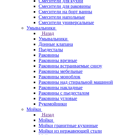
Смесители для кухни
Смесители для раковины
Смесители на борт ванны
Смесители напольные
Смесители универсальные
Умывальники
Назад
Умывальники
Донные клапана
Пьедесталы
Раковины
Раковины врезные
Раковины встраиваемые снизу
Раковины мебельные
Раковины моноблок
Раковины над стиральной машиной
Раковины накладные
Раковины с пьедесталом
Раковины угловые
Рукомойники
Мойки
Назад
Мойки
Мойки гранитные кухонные
Мойки из нержавеющей стали