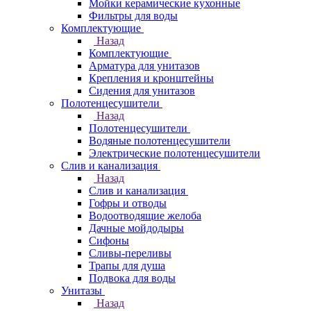
Мойки керамические кухонные
Фильтры для воды
Комплектующие
Назад
Комплектующие
Арматура для унитазов
Крепления и кронштейны
Сидения для унитазов
Полотенцесушители
Назад
Полотенцесушители
Водяные полотенцесушители
Электрические полотенцесушители
Слив и канализация
Назад
Слив и канализация
Гофры и отводы
Водоотводящие желоба
Дачные мойдодыры
Сифоны
Сливы-переливы
Трапы для душа
Подвока для воды
Унитазы
Назад