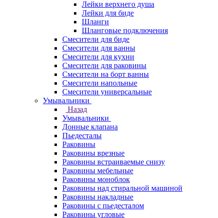
Лейки верхнего душа
Лейки для биде
Шланги
Шланговые подключения
Смесители для биде
Смесители для ванны
Смесители для кухни
Смесители для раковины
Смесители на борт ванны
Смесители напольные
Смесители универсальные
Умывальники
Назад
Умывальники
Донные клапана
Пьедесталы
Раковины
Раковины врезные
Раковины встраиваемые снизу
Раковины мебельные
Раковины моноблок
Раковины над стиральной машиной
Раковины накладные
Раковины с пьедесталом
Раковины угловые