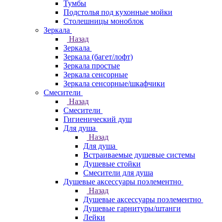
Тумбы
Подстолья под кухонные мойки
Столешницы моноблок
Зеркала
Назад
Зеркала
Зеркала (багет/лофт)
Зеркала простые
Зеркала сенсорные
Зеркала сенсорные/шкафчики
Смесители
Назад
Смесители
Гигиенический душ
Для душа
Назад
Для душа
Встраиваемые душевые системы
Душевые стойки
Смесители для душа
Душевые аксессуары поэлементно
Назад
Душевые аксессуары поэлементно
Душевые гарнитуры/штанги
Лейки