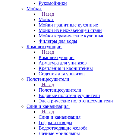
Рукомойники
Мойки
Назад
Мойки
Мойки гранитные кухонные
Мойки из нержавеющей стали
Мойки керамические кухонные
Фильтры для воды
Комплектующие
Назад
Комплектующие
Арматура для унитазов
Крепления и кронштейны
Сидения для унитазов
Полотенцесушители
Назад
Полотенцесушители
Водяные полотенцесушители
Электрические полотенцесушители
Слив и канализация
Назад
Слив и канализация
Гофры и отводы
Водоотводящие желоба
Дачные мойдодыры