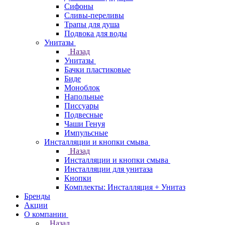
Сифоны
Сливы-переливы
Трапы для душа
Подвока для воды
Унитазы
Назад
Унитазы
Бачки пластиковые
Биде
Моноблок
Напольные
Писсуары
Подвесные
Чаши Генуя
Импульсные
Инсталляции и кнопки смыва
Назад
Инсталляции и кнопки смыва
Инсталляции для унитаза
Кнопки
Комплекты: Инсталляция + Унитаз
Бренды
Акции
О компании
Назад