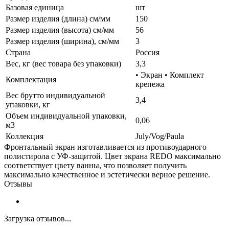
Базовая единица
шт
Размер изделия (длина) см/мм
150
Размер изделия (высота) см/мм
56
Размер изделия (ширина), см/мм
3
Страна
Россия
Вес, кг (вес товара без упаковки)
3,3
• Экран • Комплект
Комплектация
крепежа
Вес брутто индивидуальной
3,4
упаковки, кг
Объем индивидуальной упаковки,
0,06
м3
Коллекция
July/Vog/Paula
Фронтальный экран изготавливается из противоударного
полистирола с УФ-защитой. Цвет экрана REDO максимально
соответствует цвету ванны, что позволяет получить
максимально качественное и эстетически верное решение.
Отзывы
Загрузка отзывов...