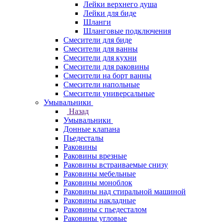
Лейки верхнего душа
Лейки для биде
Шланги
Шланговые подключения
Смесители для биде
Смесители для ванны
Смесители для кухни
Смесители для раковины
Смесители на борт ванны
Смесители напольные
Смесители универсальные
Умывальники
Назад
Умывальники
Донные клапана
Пьедесталы
Раковины
Раковины врезные
Раковины встраиваемые снизу
Раковины мебельные
Раковины моноблок
Раковины над стиральной машиной
Раковины накладные
Раковины с пьедесталом
Раковины угловые