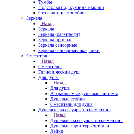
Тумбы
Подстолья под кухонные мойки
Столешницы моноблок
Зеркала
Назад
Зеркала
Зеркала (багет/лофт)
Зеркала простые
Зеркала сенсорные
Зеркала сенсорные/шкафчики
Смесители
Назад
Смесители
Гигиенический душ
Для душа
Назад
Для душа
Встраиваемые душевые системы
Душевые стойки
Смесители для душа
Душевые аксессуары поэлементно
Назад
Душевые аксессуары поэлементно
Душевые гарнитуры/штанги
Лейки