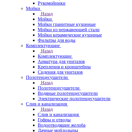
Рукомойники
Мойки
Назад
Мойки
Мойки гранитные кухонные
Мойки из нержавеющей стали
Мойки керамические кухонные
Фильтры для воды
Комплектующие
Назад
Комплектующие
Арматура для унитазов
Крепления и кронштейны
Сидения для унитазов
Полотенцесушители
Назад
Полотенцесушители
Водяные полотенцесушители
Электрические полотенцесушители
Слив и канализация
Назад
Слив и канализация
Гофры и отводы
Водоотводящие желоба
Дачные мойдодыры