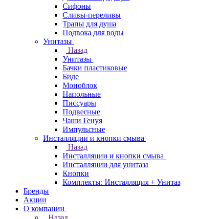
Сифоны
Сливы-переливы
Трапы для душа
Подвока для воды
Унитазы
Назад
Унитазы
Бачки пластиковые
Биде
Моноблок
Напольные
Писсуары
Подвесные
Чаши Генуя
Импульсные
Инсталляции и кнопки смыва
Назад
Инсталляции и кнопки смыва
Инсталляции для унитаза
Кнопки
Комплекты: Инсталляция + Унитаз
Бренды
Акции
О компании
Назад