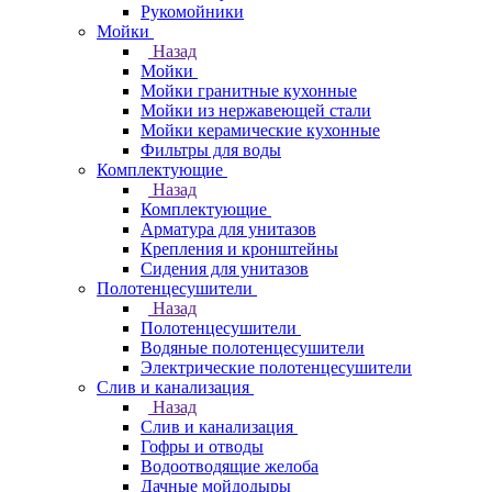
Рукомойники
Мойки
Назад
Мойки
Мойки гранитные кухонные
Мойки из нержавеющей стали
Мойки керамические кухонные
Фильтры для воды
Комплектующие
Назад
Комплектующие
Арматура для унитазов
Крепления и кронштейны
Сидения для унитазов
Полотенцесушители
Назад
Полотенцесушители
Водяные полотенцесушители
Электрические полотенцесушители
Слив и канализация
Назад
Слив и канализация
Гофры и отводы
Водоотводящие желоба
Дачные мойдодыры