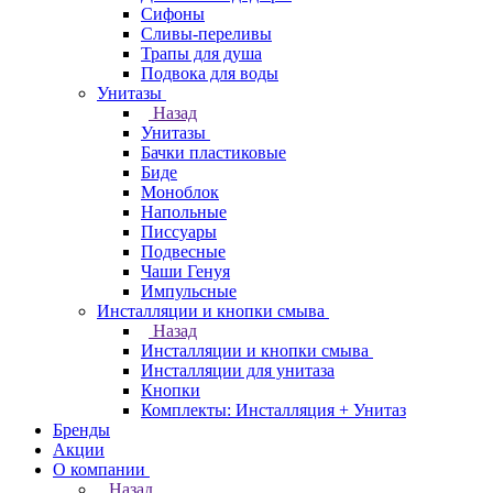
Сифоны
Сливы-переливы
Трапы для душа
Подвока для воды
Унитазы
Назад
Унитазы
Бачки пластиковые
Биде
Моноблок
Напольные
Писсуары
Подвесные
Чаши Генуя
Импульсные
Инсталляции и кнопки смыва
Назад
Инсталляции и кнопки смыва
Инсталляции для унитаза
Кнопки
Комплекты: Инсталляция + Унитаз
Бренды
Акции
О компании
Назад