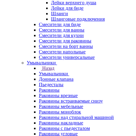
Лейки верхнего душа
Лейки для биде
Шланги
Шланговые подключения
Смесители для биде
Смесители для ванны
Смесители для кухни
Смесители для раковины
Смесители на борт ванны
Смесители напольные
Смесители универсальные
Умывальники
Назад
Умывальники
Донные клапана
Пьедесталы
Раковины
Раковины врезные
Раковины встраиваемые снизу
Раковины мебельные
Раковины моноблок
Раковины над стиральной машиной
Раковины накладные
Раковины с пьедесталом
Раковины угловые