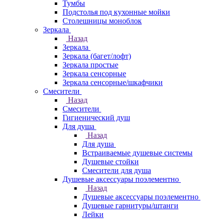
Тумбы
Подстолья под кухонные мойки
Столешницы моноблок
Зеркала
Назад
Зеркала
Зеркала (багет/лофт)
Зеркала простые
Зеркала сенсорные
Зеркала сенсорные/шкафчики
Смесители
Назад
Смесители
Гигиенический душ
Для душа
Назад
Для душа
Встраиваемые душевые системы
Душевые стойки
Смесители для душа
Душевые аксессуары поэлементно
Назад
Душевые аксессуары поэлементно
Душевые гарнитуры/штанги
Лейки