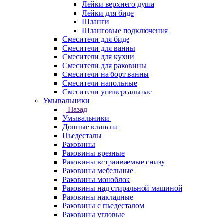
Лейки верхнего душа
Лейки для биде
Шланги
Шланговые подключения
Смесители для биде
Смесители для ванны
Смесители для кухни
Смесители для раковины
Смесители на борт ванны
Смесители напольные
Смесители универсальные
Умывальники
Назад
Умывальники
Донные клапана
Пьедесталы
Раковины
Раковины врезные
Раковины встраиваемые снизу
Раковины мебельные
Раковины моноблок
Раковины над стиральной машиной
Раковины накладные
Раковины с пьедесталом
Раковины угловые