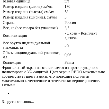
Базовая единица
шт
Размер изделия (длина) см/мм
170
Размер изделия (высота) см/мм
58
Размер изделия (ширина), см/мм
3
Страна
Россия
Вес, кг (вес товара без упаковки)
3,5
• Экран • Комплект
Комплектация
крепежа
Вес брутто индивидуальной
3,9
упаковки, кг
Объем индивидуальной упаковки,
0,06
м3
Коллекция
Palma
Фронтальный экран изготавливается из противоударного
полистирола с УФ-защитой. Цвет экрана REDO максимально
соответствует цвету ванны, что позволяет получить
максимально качественное и эстетически верное решение.
Отзывы
Загрузка отзывов...