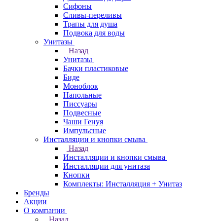
Сифоны
Сливы-переливы
Трапы для душа
Подвока для воды
Унитазы
Назад
Унитазы
Бачки пластиковые
Биде
Моноблок
Напольные
Писсуары
Подвесные
Чаши Генуя
Импульсные
Инсталляции и кнопки смыва
Назад
Инсталляции и кнопки смыва
Инсталляции для унитаза
Кнопки
Комплекты: Инсталляция + Унитаз
Бренды
Акции
О компании
Назад