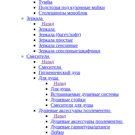
Тумбы
Подстолья под кухонные мойки
Столешницы моноблок
Зеркала
Назад
Зеркала
Зеркала (багет/лофт)
Зеркала простые
Зеркала сенсорные
Зеркала сенсорные/шкафчики
Смесители
Назад
Смесители
Гигиенический душ
Для душа
Назад
Для душа
Встраиваемые душевые системы
Душевые стойки
Смесители для душа
Душевые аксессуары поэлементно
Назад
Душевые аксессуары поэлементно
Душевые гарнитуры/штанги
Лейки