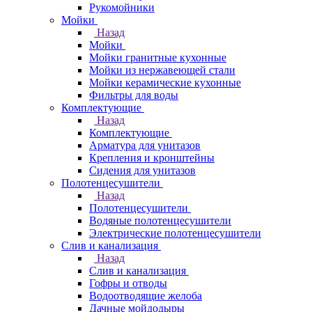
Рукомойники
Мойки
Назад
Мойки
Мойки гранитные кухонные
Мойки из нержавеющей стали
Мойки керамические кухонные
Фильтры для воды
Комплектующие
Назад
Комплектующие
Арматура для унитазов
Крепления и кронштейны
Сидения для унитазов
Полотенцесушители
Назад
Полотенцесушители
Водяные полотенцесушители
Электрические полотенцесушители
Слив и канализация
Назад
Слив и канализация
Гофры и отводы
Водоотводящие желоба
Дачные мойдодыры