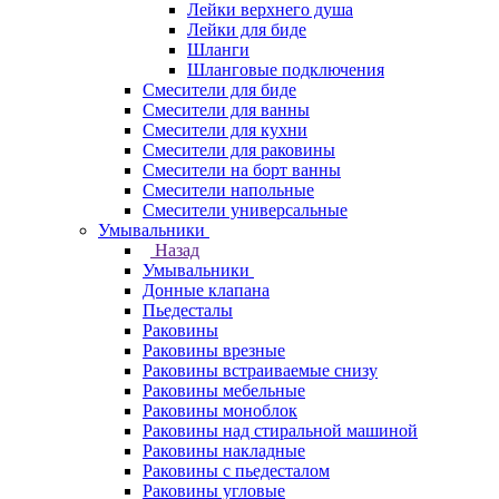
Лейки верхнего душа
Лейки для биде
Шланги
Шланговые подключения
Смесители для биде
Смесители для ванны
Смесители для кухни
Смесители для раковины
Смесители на борт ванны
Смесители напольные
Смесители универсальные
Умывальники
Назад
Умывальники
Донные клапана
Пьедесталы
Раковины
Раковины врезные
Раковины встраиваемые снизу
Раковины мебельные
Раковины моноблок
Раковины над стиральной машиной
Раковины накладные
Раковины с пьедесталом
Раковины угловые