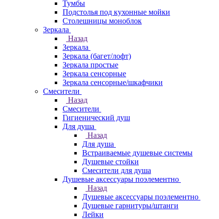
Тумбы
Подстолья под кухонные мойки
Столешницы моноблок
Зеркала
Назад
Зеркала
Зеркала (багет/лофт)
Зеркала простые
Зеркала сенсорные
Зеркала сенсорные/шкафчики
Смесители
Назад
Смесители
Гигиенический душ
Для душа
Назад
Для душа
Встраиваемые душевые системы
Душевые стойки
Смесители для душа
Душевые аксессуары поэлементно
Назад
Душевые аксессуары поэлементно
Душевые гарнитуры/штанги
Лейки