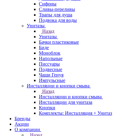
Сифоны
Сливы-переливы
Трапы для душа
Подвока для воды
Унитазы
Назад
Унитазы
Бачки пластиковые
Биде
Моноблок
Напольные
Писсуары
Подвесные
Чаши Генуя
Импульсные
Инсталляции и кнопки смыва
Назад
Инсталляции и кнопки смыва
Инсталляции для унитаза
Кнопки
Комплекты: Инсталляция + Унитаз
Бренды
Акции
О компании
Назад