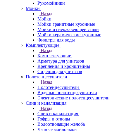
Рукомойники
Мойки
Назад
Мойки
Мойки гранитные кухонные
Мойки из нержавеющей стали
Мойки керамические кухонные
Фильтры для воды
Комплектующие
Назад
Комплектующие
Арматура для унитазов
Крепления и кронштейны
Сидения для унитазов
Полотенцесушители
Назад
Полотенцесушители
Водяные полотенцесушители
Электрические полотенцесушители
Слив и канализация
Назад
Слив и канализация
Гофры и отводы
Водоотводящие желоба
Дачные мойдодыры