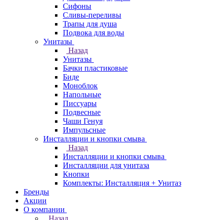
Сифоны
Сливы-переливы
Трапы для душа
Подвока для воды
Унитазы
Назад
Унитазы
Бачки пластиковые
Биде
Моноблок
Напольные
Писсуары
Подвесные
Чаши Генуя
Импульсные
Инсталляции и кнопки смыва
Назад
Инсталляции и кнопки смыва
Инсталляции для унитаза
Кнопки
Комплекты: Инсталляция + Унитаз
Бренды
Акции
О компании
Назад