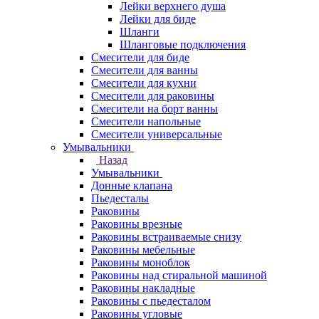
Лейки верхнего душа
Лейки для биде
Шланги
Шланговые подключения
Смесители для биде
Смесители для ванны
Смесители для кухни
Смесители для раковины
Смесители на борт ванны
Смесители напольные
Смесители универсальные
Умывальники
Назад
Умывальники
Донные клапана
Пьедесталы
Раковины
Раковины врезные
Раковины встраиваемые снизу
Раковины мебельные
Раковины моноблок
Раковины над стиральной машиной
Раковины накладные
Раковины с пьедесталом
Раковины угловые