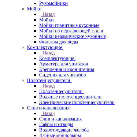
Рукомойники
Мойки
Назад
Мойки
Мойки гранитные кухонные
Мойки из нержавеющей стали
Мойки керамические кухонные
Фильтры для воды
Комплектующие
Назад
Комплектующие
Арматура для унитазов
Крепления и кронштейны
Сидения для унитазов
Полотенцесушители
Назад
Полотенцесушители
Водяные полотенцесушители
Электрические полотенцесушители
Слив и канализация
Назад
Слив и канализация
Гофры и отводы
Водоотводящие желоба
Дачные мойдодыры