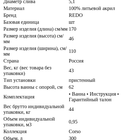
Диаметр слива
5,1
Материал
100% литьевой акрил
Бренд
REDO
Базовая единица
шт
Размер изделия (длина) см/мм
170
Размер изделия (высота) см/
46
мм
Размер изделия (ширина), см/
110
мм
Страна
Россия
Вес, кг (вес товара без
43
упаковки)
Тип установки
пристенный
Высота ванны с опорой, см
62
• Ванна • Инструкция •
Комплектация
Гарантийный талон
Вес брутто индивидуальной
44
упаковки, кг
Объем индивидуальной
0,95
упаковки, м3
Коллекция
Corso
Объем, л
300