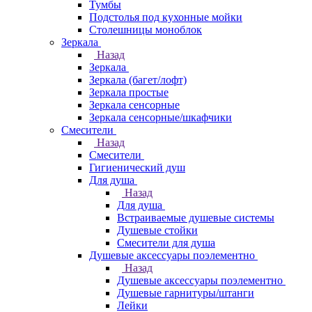
Тумбы
Подстолья под кухонные мойки
Столешницы моноблок
Зеркала
Назад
Зеркала
Зеркала (багет/лофт)
Зеркала простые
Зеркала сенсорные
Зеркала сенсорные/шкафчики
Смесители
Назад
Смесители
Гигиенический душ
Для душа
Назад
Для душа
Встраиваемые душевые системы
Душевые стойки
Смесители для душа
Душевые аксессуары поэлементно
Назад
Душевые аксессуары поэлементно
Душевые гарнитуры/штанги
Лейки