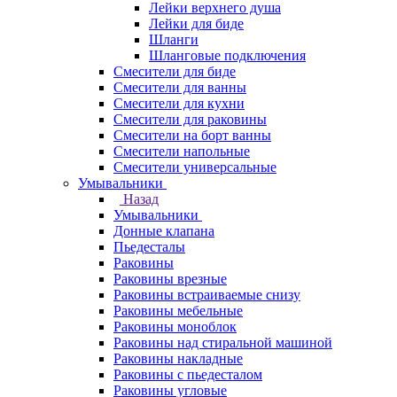
Лейки верхнего душа
Лейки для биде
Шланги
Шланговые подключения
Смесители для биде
Смесители для ванны
Смесители для кухни
Смесители для раковины
Смесители на борт ванны
Смесители напольные
Смесители универсальные
Умывальники
Назад
Умывальники
Донные клапана
Пьедесталы
Раковины
Раковины врезные
Раковины встраиваемые снизу
Раковины мебельные
Раковины моноблок
Раковины над стиральной машиной
Раковины накладные
Раковины с пьедесталом
Раковины угловые