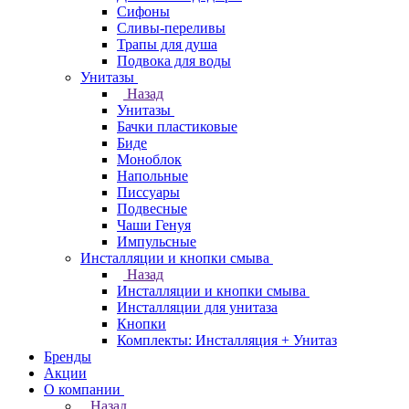
Сифоны
Сливы-переливы
Трапы для душа
Подвока для воды
Унитазы
Назад
Унитазы
Бачки пластиковые
Биде
Моноблок
Напольные
Писсуары
Подвесные
Чаши Генуя
Импульсные
Инсталляции и кнопки смыва
Назад
Инсталляции и кнопки смыва
Инсталляции для унитаза
Кнопки
Комплекты: Инсталляция + Унитаз
Бренды
Акции
О компании
Назад