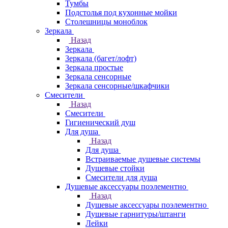
Тумбы
Подстолья под кухонные мойки
Столешницы моноблок
Зеркала
Назад
Зеркала
Зеркала (багет/лофт)
Зеркала простые
Зеркала сенсорные
Зеркала сенсорные/шкафчики
Смесители
Назад
Смесители
Гигиенический душ
Для душа
Назад
Для душа
Встраиваемые душевые системы
Душевые стойки
Смесители для душа
Душевые аксессуары поэлементно
Назад
Душевые аксессуары поэлементно
Душевые гарнитуры/штанги
Лейки