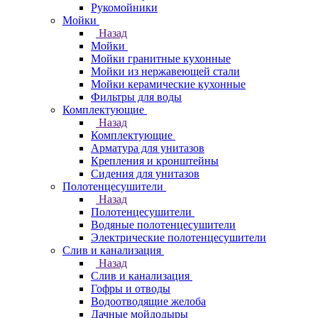
Рукомойники
Мойки
Назад
Мойки
Мойки гранитные кухонные
Мойки из нержавеющей стали
Мойки керамические кухонные
Фильтры для воды
Комплектующие
Назад
Комплектующие
Арматура для унитазов
Крепления и кронштейны
Сидения для унитазов
Полотенцесушители
Назад
Полотенцесушители
Водяные полотенцесушители
Электрические полотенцесушители
Слив и канализация
Назад
Слив и канализация
Гофры и отводы
Водоотводящие желоба
Дачные мойдодыры