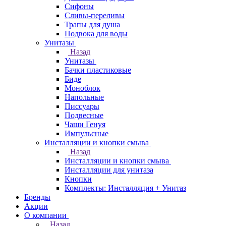
Сифоны
Сливы-переливы
Трапы для душа
Подвока для воды
Унитазы
Назад
Унитазы
Бачки пластиковые
Биде
Моноблок
Напольные
Писсуары
Подвесные
Чаши Генуя
Импульсные
Инсталляции и кнопки смыва
Назад
Инсталляции и кнопки смыва
Инсталляции для унитаза
Кнопки
Комплекты: Инсталляция + Унитаз
Бренды
Акции
О компании
Назад