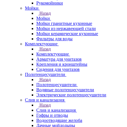
Рукомойники
Мойки
Назад
Мойки
Мойки гранитные кухонные
Мойки из нержавеющей стали
Мойки керамические кухонные
Фильтры для воды
Комплектующие
Назад
Комплектующие
Арматура для унитазов
Крепления и кронштейны
Сидения для унитазов
Полотенцесушители
Назад
Полотенцесушители
Водяные полотенцесушители
Электрические полотенцесушители
Слив и канализация
Назад
Слив и канализация
Гофры и отводы
Водоотводящие желоба
Дачные мойдодыры