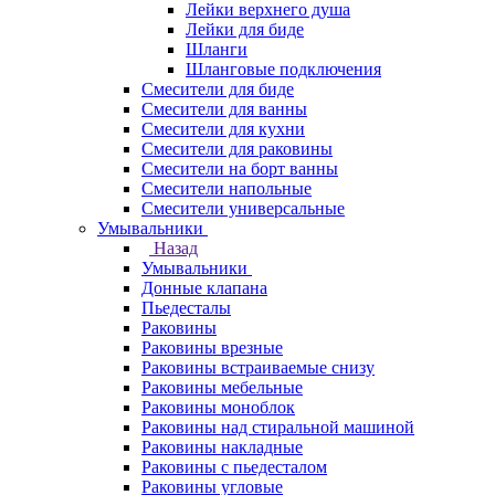
Лейки верхнего душа
Лейки для биде
Шланги
Шланговые подключения
Смесители для биде
Смесители для ванны
Смесители для кухни
Смесители для раковины
Смесители на борт ванны
Смесители напольные
Смесители универсальные
Умывальники
Назад
Умывальники
Донные клапана
Пьедесталы
Раковины
Раковины врезные
Раковины встраиваемые снизу
Раковины мебельные
Раковины моноблок
Раковины над стиральной машиной
Раковины накладные
Раковины с пьедесталом
Раковины угловые