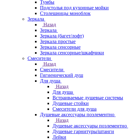
Тумбы
Подстолья под кухонные мойки
Столешницы моноблок
Зеркала
Назад
Зеркала
Зеркала (багет/лофт)
Зеркала простые
Зеркала сенсорные
Зеркала сенсорные/шкафчики
Смесители
Назад
Смесители
Гигиенический душ
Для душа
Назад
Для душа
Встраиваемые душевые системы
Душевые стойки
Смесители для душа
Душевые аксессуары поэлементно
Назад
Душевые аксессуары поэлементно
Душевые гарнитуры/штанги
Лейки