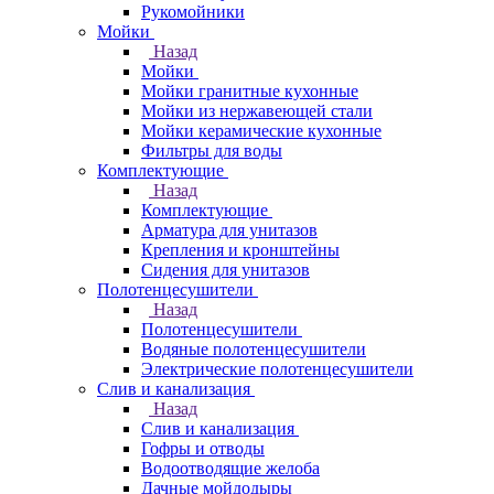
Рукомойники
Мойки
Назад
Мойки
Мойки гранитные кухонные
Мойки из нержавеющей стали
Мойки керамические кухонные
Фильтры для воды
Комплектующие
Назад
Комплектующие
Арматура для унитазов
Крепления и кронштейны
Сидения для унитазов
Полотенцесушители
Назад
Полотенцесушители
Водяные полотенцесушители
Электрические полотенцесушители
Слив и канализация
Назад
Слив и канализация
Гофры и отводы
Водоотводящие желоба
Дачные мойдодыры