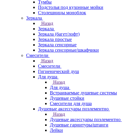
Тумбы
Подстолья под кухонные мойки
Столешницы моноблок
Зеркала
Назад
Зеркала
Зеркала (багет/лофт)
Зеркала простые
Зеркала сенсорные
Зеркала сенсорные/шкафчики
Смесители
Назад
Смесители
Гигиенический душ
Для душа
Назад
Для душа
Встраиваемые душевые системы
Душевые стойки
Смесители для душа
Душевые аксессуары поэлементно
Назад
Душевые аксессуары поэлементно
Душевые гарнитуры/штанги
Лейки