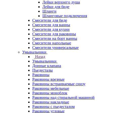
Лейки верхнего душа
Лейки для биде
Шланги
Шланговые подключения
Смесители для биде
Смесители для ванны
Смесители для кухни
Смесители для раковины
Смесители на борт ванны
Смесители напольные
Смесители универсальные
Умывальники
Назад
Умывальники
Донные клапана
Пьедесталы
Раковины
Раковины врезные
Раковины встраиваемые снизу
Раковины мебельные
Раковины моноблок
Раковины над стиральной машиной
Раковины накладные
Раковины с пьедесталом
Раковины угловые