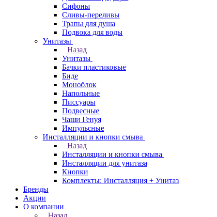
Сифоны
Сливы-переливы
Трапы для душа
Подвока для воды
Унитазы
Назад
Унитазы
Бачки пластиковые
Биде
Моноблок
Напольные
Писсуары
Подвесные
Чаши Генуя
Импульсные
Инсталляции и кнопки смыва
Назад
Инсталляции и кнопки смыва
Инсталляции для унитаза
Кнопки
Комплекты: Инсталляция + Унитаз
Бренды
Акции
О компании
Назад