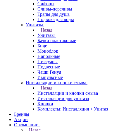
Сифоны
Сливы-переливы
Трапы для душа
Подвока для воды
Унитазы
Назад
Унитазы
Бачки пластиковые
Биде
Моноблок
Напольные
Писсуары
Подвесные
Чаши Генуя
Импульсные
Инсталляции и кнопки смыва
Назад
Инсталляции и кнопки смыва
Инсталляции для унитаза
Кнопки
Комплекты: Инсталляция + Унитаз
Бренды
Акции
О компании
Назад