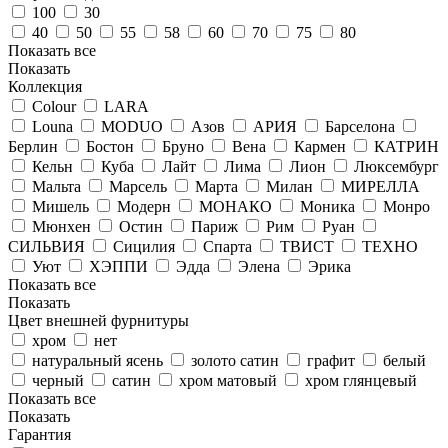
100
30
40
50
55
58
60
70
75
80
Показать все
Показать
Коллекция
Colour
LARA
Louna
MODUO
Азов
АРИЯ
Барселона
Берлин
Бостон
Бруно
Вена
Кармен
КАТРИН
Кельн
Куба
Лайт
Лима
Лион
Люксембург
Мальта
Марсель
Марта
Милан
МИРЕЛЛА
Мишель
Модерн
МОНАКО
Моника
Монро
Мюнхен
Остин
Париж
Рим
Руан
СИЛЬВИЯ
Сицилия
Спарта
ТВИСТ
ТЕХНО
Уют
ХЭППИ
Эдда
Элена
Эрика
Показать все
Показать
Цвет внешней фурнитуры
хром
нет
натуральный ясень
золото сатин
графит
белый
черный
сатин
хром матовый
хром глянцевый
Показать все
Показать
Гарантия