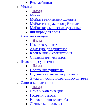
Рукомойники
Мойки
Назад
Мойки
Мойки гранитные кухонные
Мойки из нержавеющей стали
Мойки керамические кухонные
Фильтры для воды
Комплектующие
Назад
Комплектующие
Арматура для унитазов
Крепления и кронштейны
Сидения для унитазов
Полотенцесушители
Назад
Полотенцесушители
Водяные полотенцесушители
Электрические полотенцесушители
Слив и канализация
Назад
Слив и канализация
Гофры и отводы
Водоотводящие желоба
Дачные мойдодыры