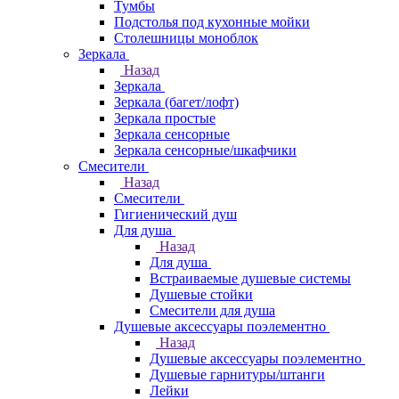
Тумбы
Подстолья под кухонные мойки
Столешницы моноблок
Зеркала
Назад
Зеркала
Зеркала (багет/лофт)
Зеркала простые
Зеркала сенсорные
Зеркала сенсорные/шкафчики
Смесители
Назад
Смесители
Гигиенический душ
Для душа
Назад
Для душа
Встраиваемые душевые системы
Душевые стойки
Смесители для душа
Душевые аксессуары поэлементно
Назад
Душевые аксессуары поэлементно
Душевые гарнитуры/штанги
Лейки