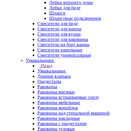
Лейки верхнего душа
Лейки для биде
Шланги
Шланговые подключения
Смесители для биде
Смесители для ванны
Смесители для кухни
Смесители для раковины
Смесители на борт ванны
Смесители напольные
Смесители универсальные
Умывальники
Назад
Умывальники
Донные клапана
Пьедесталы
Раковины
Раковины врезные
Раковины встраиваемые снизу
Раковины мебельные
Раковины моноблок
Раковины над стиральной машиной
Раковины накладные
Раковины с пьедесталом
Раковины угловые