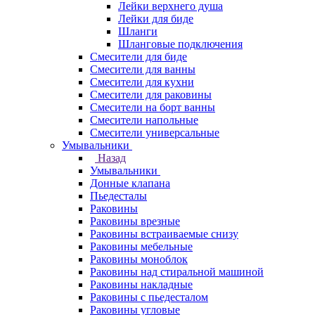
Лейки верхнего душа
Лейки для биде
Шланги
Шланговые подключения
Смесители для биде
Смесители для ванны
Смесители для кухни
Смесители для раковины
Смесители на борт ванны
Смесители напольные
Смесители универсальные
Умывальники
Назад
Умывальники
Донные клапана
Пьедесталы
Раковины
Раковины врезные
Раковины встраиваемые снизу
Раковины мебельные
Раковины моноблок
Раковины над стиральной машиной
Раковины накладные
Раковины с пьедесталом
Раковины угловые