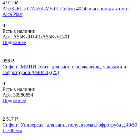
4 912 ₽
A55K-RU-01/A55K-VE-01 Сифон 40/50 для ванны автомат
Alca Plast
0
Есть в наличии
Арт.
A55K-RU-01/A55K-VE-01
Подробнее
956 ₽
Сифон "МИНИ Элит" для ванн с нержавеющ. чашками и
гофротрубой (Ø40/50) (25)
0
Есть в наличии
Арт.
30980654
Подробнее
2 517 ₽
Сифон "Универсал" для ванн, полуавтомат,гофротруба д.40/50
L.700 мм