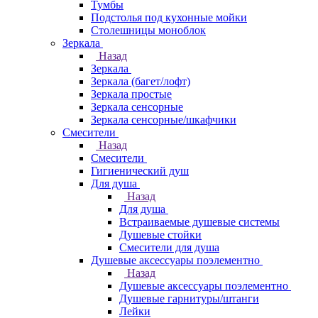
Тумбы
Подстолья под кухонные мойки
Столешницы моноблок
Зеркала
Назад
Зеркала
Зеркала (багет/лофт)
Зеркала простые
Зеркала сенсорные
Зеркала сенсорные/шкафчики
Смесители
Назад
Смесители
Гигиенический душ
Для душа
Назад
Для душа
Встраиваемые душевые системы
Душевые стойки
Смесители для душа
Душевые аксессуары поэлементно
Назад
Душевые аксессуары поэлементно
Душевые гарнитуры/штанги
Лейки