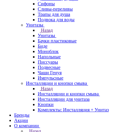
Сифоны
Сливы-переливы
Трапы для душа
Подвока для воды
Унитазы
Назад
Унитазы
Бачки пластиковые
Биде
Моноблок
Напольные
Писсуары
Подвесные
Чаши Генуя
Импульсные
Инсталляции и кнопки смыва
Назад
Инсталляции и кнопки смыва
Инсталляции для унитаза
Кнопки
Комплекты: Инсталляция + Унитаз
Бренды
Акции
О компании
Назад