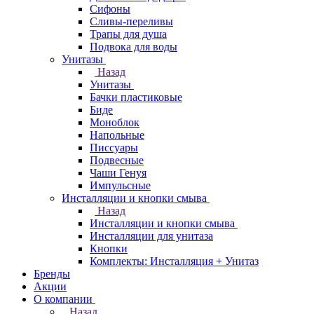
Сифоны
Сливы-переливы
Трапы для душа
Подвока для воды
Унитазы
Назад
Унитазы
Бачки пластиковые
Биде
Моноблок
Напольные
Писсуары
Подвесные
Чаши Генуя
Импульсные
Инсталляции и кнопки смыва
Назад
Инсталляции и кнопки смыва
Инсталляции для унитаза
Кнопки
Комплекты: Инсталляция + Унитаз
Бренды
Акции
О компании
Назад