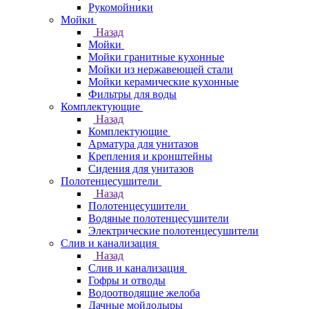
Рукомойники
Мойки
Назад
Мойки
Мойки гранитные кухонные
Мойки из нержавеющей стали
Мойки керамические кухонные
Фильтры для воды
Комплектующие
Назад
Комплектующие
Арматура для унитазов
Крепления и кронштейны
Сидения для унитазов
Полотенцесушители
Назад
Полотенцесушители
Водяные полотенцесушители
Электрические полотенцесушители
Слив и канализация
Назад
Слив и канализация
Гофры и отводы
Водоотводящие желоба
Дачные мойдодыры