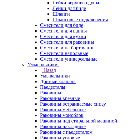
Лейки верхнего душа
Лейки для биде
Шланги
Шланговые подключения
Смесители для биде
Смесители для ванны
Смесители для кухни
Смесители для раковины
Смесители на борт ванны
Смесители напольные
Смесители универсальные
Умывальники
Назад
Умывальники
Донные клапана
Пьедесталы
Раковины
Раковины врезные
Раковины встраиваемые снизу
Раковины мебельные
Раковины моноблок
Раковины над стиральной машиной
Раковины накладные
Раковины с пьедесталом
Раковины угловые