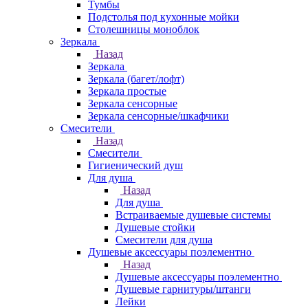
Тумбы
Подстолья под кухонные мойки
Столешницы моноблок
Зеркала
Назад
Зеркала
Зеркала (багет/лофт)
Зеркала простые
Зеркала сенсорные
Зеркала сенсорные/шкафчики
Смесители
Назад
Смесители
Гигиенический душ
Для душа
Назад
Для душа
Встраиваемые душевые системы
Душевые стойки
Смесители для душа
Душевые аксессуары поэлементно
Назад
Душевые аксессуары поэлементно
Душевые гарнитуры/штанги
Лейки