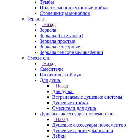
Тумбы
Подстолья под кухонные мойки
Столешницы моноблок
Зеркала
Назад
Зеркала
Зеркала (багет/лофт)
Зеркала простые
Зеркала сенсорные
Зеркала сенсорные/шкафчики
Смесители
Назад
Смесители
Гигиенический душ
Для душа
Назад
Для душа
Встраиваемые душевые системы
Душевые стойки
Смесители для душа
Душевые аксессуары поэлементно
Назад
Душевые аксессуары поэлементно
Душевые гарнитуры/штанги
Лейки