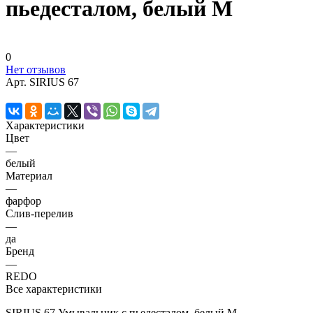
пьедесталом, белый M
0
Нет отзывов
Арт.
SIRIUS 67
Характеристики
Цвет
—
белый
Материал
—
фарфор
Слив-перелив
—
да
Бренд
—
REDO
Все характеристики
SIRIUS 67 Умывальник с пьедесталом, белый M