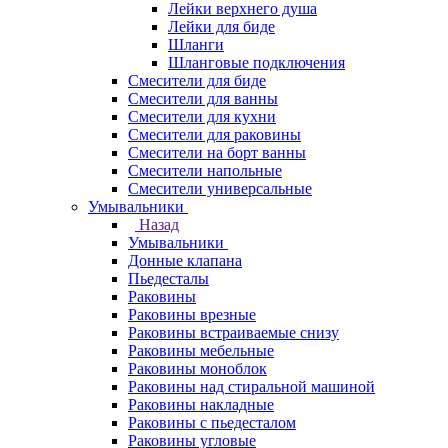
Лейки верхнего душа
Лейки для биде
Шланги
Шланговые подключения
Смесители для биде
Смесители для ванны
Смесители для кухни
Смесители для раковины
Смесители на борт ванны
Смесители напольные
Смесители универсальные
Умывальники
Назад
Умывальники
Донные клапана
Пьедесталы
Раковины
Раковины врезные
Раковины встраиваемые снизу
Раковины мебельные
Раковины моноблок
Раковины над стиральной машиной
Раковины накладные
Раковины с пьедесталом
Раковины угловые