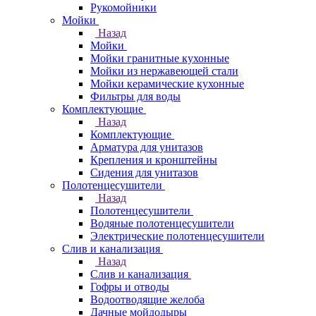
Рукомойники
Мойки
Назад
Мойки
Мойки гранитные кухонные
Мойки из нержавеющей стали
Мойки керамические кухонные
Фильтры для воды
Комплектующие
Назад
Комплектующие
Арматура для унитазов
Крепления и кронштейны
Сидения для унитазов
Полотенцесушители
Назад
Полотенцесушители
Водяные полотенцесушители
Электрические полотенцесушители
Слив и канализация
Назад
Слив и канализация
Гофры и отводы
Водоотводящие желоба
Дачные мойдодыры