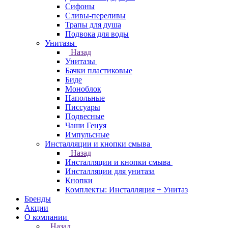
Сифоны
Сливы-переливы
Трапы для душа
Подвока для воды
Унитазы
Назад
Унитазы
Бачки пластиковые
Биде
Моноблок
Напольные
Писсуары
Подвесные
Чаши Генуя
Импульсные
Инсталляции и кнопки смыва
Назад
Инсталляции и кнопки смыва
Инсталляции для унитаза
Кнопки
Комплекты: Инсталляция + Унитаз
Бренды
Акции
О компании
Назад