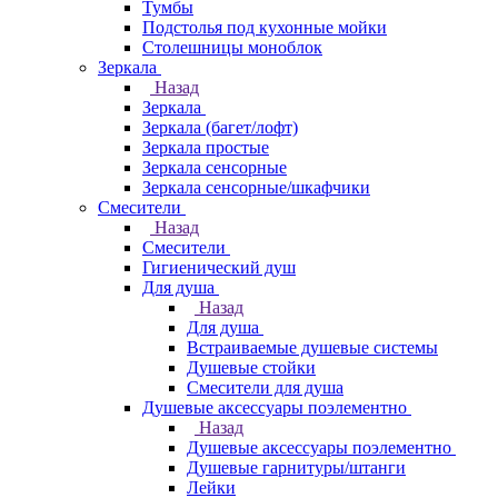
Тумбы
Подстолья под кухонные мойки
Столешницы моноблок
Зеркала
Назад
Зеркала
Зеркала (багет/лофт)
Зеркала простые
Зеркала сенсорные
Зеркала сенсорные/шкафчики
Смесители
Назад
Смесители
Гигиенический душ
Для душа
Назад
Для душа
Встраиваемые душевые системы
Душевые стойки
Смесители для душа
Душевые аксессуары поэлементно
Назад
Душевые аксессуары поэлементно
Душевые гарнитуры/штанги
Лейки