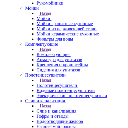
Рукомойники
Мойки
Назад
Мойки
Мойки гранитные кухонные
Мойки из нержавеющей стали
Мойки керамические кухонные
Фильтры для воды
Комплектующие
Назад
Комплектующие
Арматура для унитазов
Крепления и кронштейны
Сидения для унитазов
Полотенцесушители
Назад
Полотенцесушители
Водяные полотенцесушители
Электрические полотенцесушители
Слив и канализация
Назад
Слив и канализация
Гофры и отводы
Водоотводящие желоба
Дачные мойдодыры