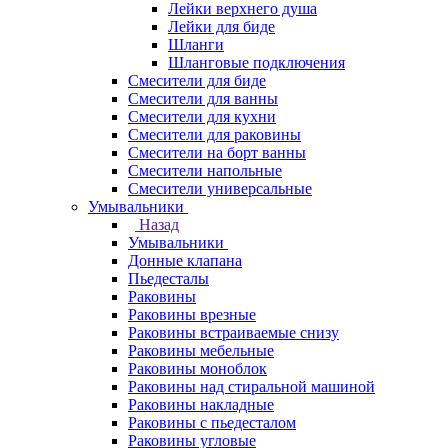
Лейки верхнего душа
Лейки для биде
Шланги
Шланговые подключения
Смесители для биде
Смесители для ванны
Смесители для кухни
Смесители для раковины
Смесители на борт ванны
Смесители напольные
Смесители универсальные
Умывальники
Назад
Умывальники
Донные клапана
Пьедесталы
Раковины
Раковины врезные
Раковины встраиваемые снизу
Раковины мебельные
Раковины моноблок
Раковины над стиральной машиной
Раковины накладные
Раковины с пьедесталом
Раковины угловые