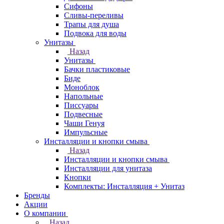
Сифоны
Сливы-переливы
Трапы для душа
Подвока для воды
Унитазы
Назад
Унитазы
Бачки пластиковые
Биде
Моноблок
Напольные
Писсуары
Подвесные
Чаши Генуя
Импульсные
Инсталляции и кнопки смыва
Назад
Инсталляции и кнопки смыва
Инсталляции для унитаза
Кнопки
Комплекты: Инсталляция + Унитаз
Бренды
Акции
О компании
Назад