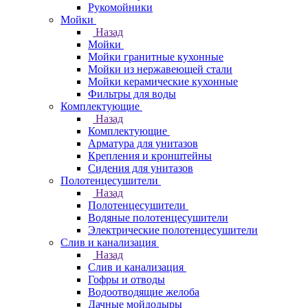
Рукомойники
Мойки
Назад
Мойки
Мойки гранитные кухонные
Мойки из нержавеющей стали
Мойки керамические кухонные
Фильтры для воды
Комплектующие
Назад
Комплектующие
Арматура для унитазов
Крепления и кронштейны
Сидения для унитазов
Полотенцесушители
Назад
Полотенцесушители
Водяные полотенцесушители
Электрические полотенцесушители
Слив и канализация
Назад
Слив и канализация
Гофры и отводы
Водоотводящие желоба
Дачные мойдодыры