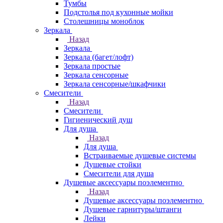
Тумбы
Подстолья под кухонные мойки
Столешницы моноблок
Зеркала
Назад
Зеркала
Зеркала (багет/лофт)
Зеркала простые
Зеркала сенсорные
Зеркала сенсорные/шкафчики
Смесители
Назад
Смесители
Гигиенический душ
Для душа
Назад
Для душа
Встраиваемые душевые системы
Душевые стойки
Смесители для душа
Душевые аксессуары поэлементно
Назад
Душевые аксессуары поэлементно
Душевые гарнитуры/штанги
Лейки