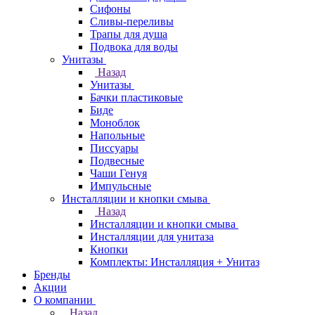
Сифоны
Сливы-переливы
Трапы для душа
Подвока для воды
Унитазы
Назад
Унитазы
Бачки пластиковые
Биде
Моноблок
Напольные
Писсуары
Подвесные
Чаши Генуя
Импульсные
Инсталляции и кнопки смыва
Назад
Инсталляции и кнопки смыва
Инсталляции для унитаза
Кнопки
Комплекты: Инсталляция + Унитаз
Бренды
Акции
О компании
Назад