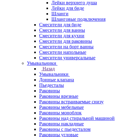
Лейки верхнего душа
Лейки для биде
Шланги
Шланговые подключения
Смесители для биде
Смесители для ванны
Смесители для кухни
Смесители для раковины
Смесители на борт ванны
Смесители напольные
Смесители универсальные
Умывальники
Назад
Умывальники
Донные клапана
Пьедесталы
Раковины
Раковины врезные
Раковины встраиваемые снизу
Раковины мебельные
Раковины моноблок
Раковины над стиральной машиной
Раковины накладные
Раковины с пьедесталом
Раковины угловые