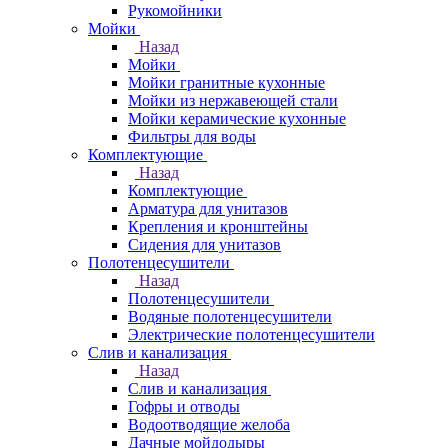
Рукомойники
Мойки
Назад
Мойки
Мойки гранитные кухонные
Мойки из нержавеющей стали
Мойки керамические кухонные
Фильтры для воды
Комплектующие
Назад
Комплектующие
Арматура для унитазов
Крепления и кронштейны
Сидения для унитазов
Полотенцесушители
Назад
Полотенцесушители
Водяные полотенцесушители
Электрические полотенцесушители
Слив и канализация
Назад
Слив и канализация
Гофры и отводы
Водоотводящие желоба
Дачные мойдодыры