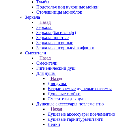
Тумбы
Подстолья под кухонные мойки
Столешницы моноблок
Зеркала
Назад
Зеркала
Зеркала (багет/лофт)
Зеркала простые
Зеркала сенсорные
Зеркала сенсорные/шкафчики
Смесители
Назад
Смесители
Гигиенический душ
Для душа
Назад
Для душа
Встраиваемые душевые системы
Душевые стойки
Смесители для душа
Душевые аксессуары поэлементно
Назад
Душевые аксессуары поэлементно
Душевые гарнитуры/штанги
Лейки