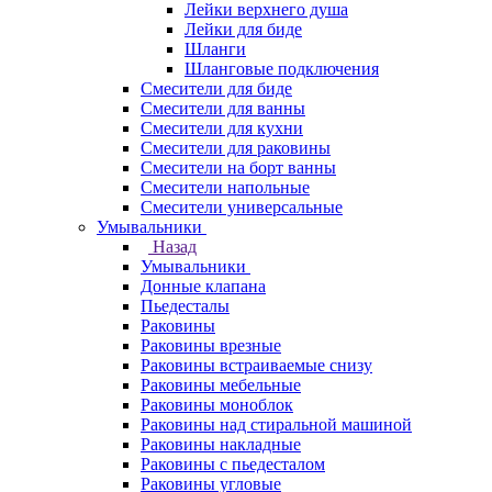
Лейки верхнего душа
Лейки для биде
Шланги
Шланговые подключения
Смесители для биде
Смесители для ванны
Смесители для кухни
Смесители для раковины
Смесители на борт ванны
Смесители напольные
Смесители универсальные
Умывальники
Назад
Умывальники
Донные клапана
Пьедесталы
Раковины
Раковины врезные
Раковины встраиваемые снизу
Раковины мебельные
Раковины моноблок
Раковины над стиральной машиной
Раковины накладные
Раковины с пьедесталом
Раковины угловые