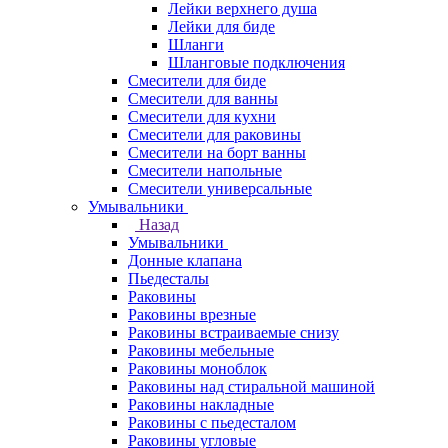
Лейки верхнего душа
Лейки для биде
Шланги
Шланговые подключения
Смесители для биде
Смесители для ванны
Смесители для кухни
Смесители для раковины
Смесители на борт ванны
Смесители напольные
Смесители универсальные
Умывальники
Назад
Умывальники
Донные клапана
Пьедесталы
Раковины
Раковины врезные
Раковины встраиваемые снизу
Раковины мебельные
Раковины моноблок
Раковины над стиральной машиной
Раковины накладные
Раковины с пьедесталом
Раковины угловые