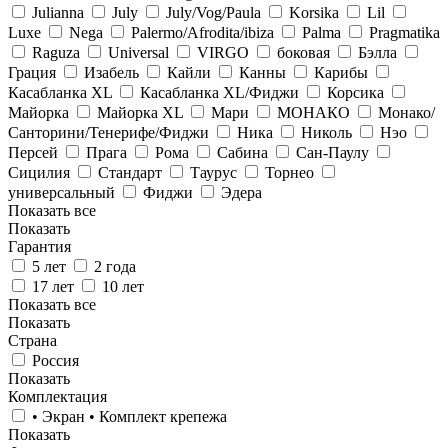
Julianna
July
July/Vog/Paula
Korsika
Lil
Luxe
Nega
Palermo/Afrodita/ibiza
Palma
Pragmatika
Raguza
Universal
VIRGO
боковая
Бэлла
Грация
Изабель
Кайли
Канны
Карибы
Касабланка XL
Касабланка XL/Фиджи
Корсика
Майорка
Майорка XL
Мари
МОНАКО
Монако/
Санторини/Тенерифе/Фиджи
Ника
Николь
Нэо
Персей
Прага
Рома
Сабина
Сан-Паулу
Сицилия
Стандарт
Таурус
Торнео
универсальный
Фиджи
Эдера
Показать все
Показать
Гарантия
5 лет
2 года
17 лет
10 лет
Показать все
Показать
Страна
Россия
Показать
Комплектация
• Экран • Комплект крепежа
Показать