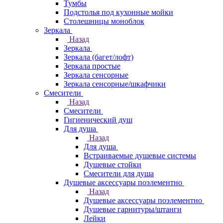
Тумбы
Подстолья под кухонные мойки
Столешницы моноблок
Зеркала
Назад
Зеркала
Зеркала (багет/лофт)
Зеркала простые
Зеркала сенсорные
Зеркала сенсорные/шкафчики
Смесители
Назад
Смесители
Гигиенический душ
Для душа
Назад
Для душа
Встраиваемые душевые системы
Душевые стойки
Смесители для душа
Душевые аксессуары поэлементно
Назад
Душевые аксессуары поэлементно
Душевые гарнитуры/штанги
Лейки