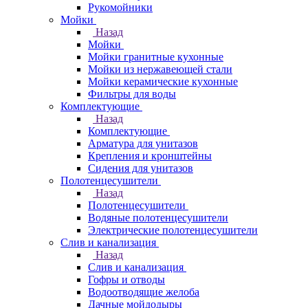
Рукомойники
Мойки
Назад
Мойки
Мойки гранитные кухонные
Мойки из нержавеющей стали
Мойки керамические кухонные
Фильтры для воды
Комплектующие
Назад
Комплектующие
Арматура для унитазов
Крепления и кронштейны
Сидения для унитазов
Полотенцесушители
Назад
Полотенцесушители
Водяные полотенцесушители
Электрические полотенцесушители
Слив и канализация
Назад
Слив и канализация
Гофры и отводы
Водоотводящие желоба
Дачные мойдодыры