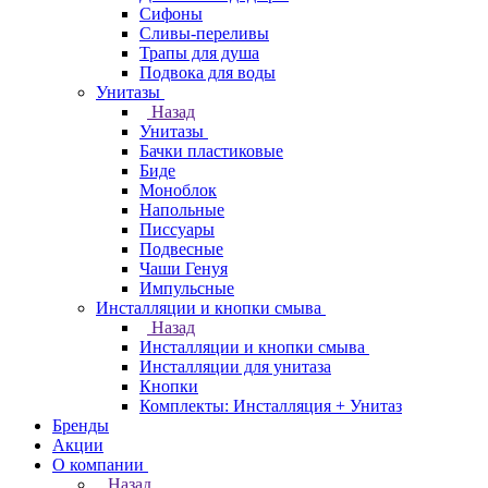
Сифоны
Сливы-переливы
Трапы для душа
Подвока для воды
Унитазы
Назад
Унитазы
Бачки пластиковые
Биде
Моноблок
Напольные
Писсуары
Подвесные
Чаши Генуя
Импульсные
Инсталляции и кнопки смыва
Назад
Инсталляции и кнопки смыва
Инсталляции для унитаза
Кнопки
Комплекты: Инсталляция + Унитаз
Бренды
Акции
О компании
Назад