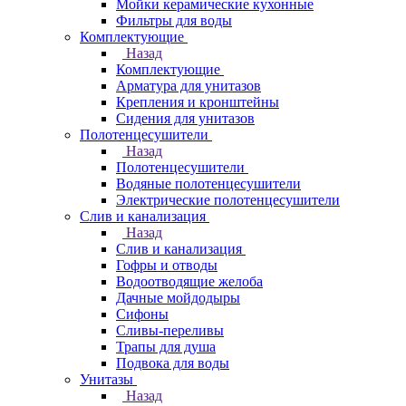
Мойки керамические кухонные
Фильтры для воды
Комплектующие
Назад
Комплектующие
Арматура для унитазов
Крепления и кронштейны
Сидения для унитазов
Полотенцесушители
Назад
Полотенцесушители
Водяные полотенцесушители
Электрические полотенцесушители
Слив и канализация
Назад
Слив и канализация
Гофры и отводы
Водоотводящие желоба
Дачные мойдодыры
Сифоны
Сливы-переливы
Трапы для душа
Подвока для воды
Унитазы
Назад