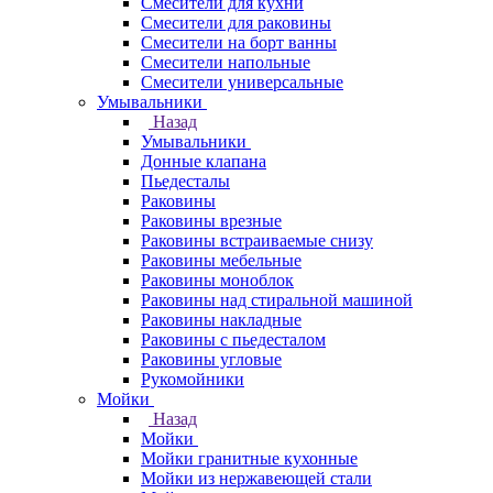
Смесители для кухни
Смесители для раковины
Смесители на борт ванны
Смесители напольные
Смесители универсальные
Умывальники
Назад
Умывальники
Донные клапана
Пьедесталы
Раковины
Раковины врезные
Раковины встраиваемые снизу
Раковины мебельные
Раковины моноблок
Раковины над стиральной машиной
Раковины накладные
Раковины с пьедесталом
Раковины угловые
Рукомойники
Мойки
Назад
Мойки
Мойки гранитные кухонные
Мойки из нержавеющей стали