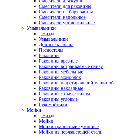
Смесители для кухни
Смесители для раковины
Смесители на борт ванны
Смесители напольные
Смесители универсальные
Умывальники
Назад
Умывальники
Донные клапана
Пьедесталы
Раковины
Раковины врезные
Раковины встраиваемые снизу
Раковины мебельные
Раковины моноблок
Раковины над стиральной машиной
Раковины накладные
Раковины с пьедесталом
Раковины угловые
Рукомойники
Мойки
Назад
Мойки
Мойки гранитные кухонные
Мойки из нержавеющей стали