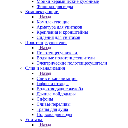
Мойки керамические кухонные
Фильтры для воды
Комплектующие
Назад
Комплектующие
Арматура для унитазов
Крепления и кронштейны
Сидения для унитазов
Полотенцесушители
Назад
Полотенцесушители
Водяные полотенцесушители
Электрические полотенцесушители
Слив и канализация
Назад
Слив и канализация
Гофры и отводы
Водоотводящие желоба
Дачные мойдодыры
Сифоны
Сливы-переливы
Трапы для душа
Подвока для воды
Унитазы
Назад