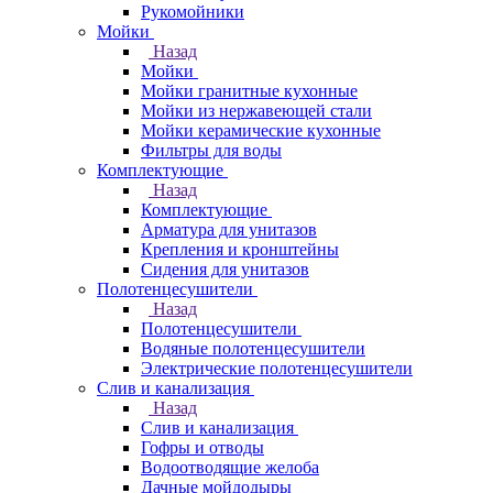
Рукомойники
Мойки
Назад
Мойки
Мойки гранитные кухонные
Мойки из нержавеющей стали
Мойки керамические кухонные
Фильтры для воды
Комплектующие
Назад
Комплектующие
Арматура для унитазов
Крепления и кронштейны
Сидения для унитазов
Полотенцесушители
Назад
Полотенцесушители
Водяные полотенцесушители
Электрические полотенцесушители
Слив и канализация
Назад
Слив и канализация
Гофры и отводы
Водоотводящие желоба
Дачные мойдодыры