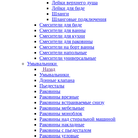
Лейки верхнего душа
Лейки для биде
Шланги
Шланговые подключения
Смесители для биде
Смесители для ванны
Смесители для кухни
Смесители для раковины
Смесители на борт ванны
Смесители напольные
Смесители универсальные
Умывальники
Назад
Умывальники
Донные клапана
Пьедесталы
Раковины
Раковины врезные
Раковины встраиваемые снизу
Раковины мебельные
Раковины моноблок
Раковины над стиральной машиной
Раковины накладные
Раковины с пьедесталом
Раковины угловые