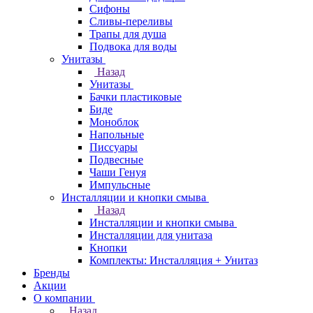
Сифоны
Сливы-переливы
Трапы для душа
Подвока для воды
Унитазы
Назад
Унитазы
Бачки пластиковые
Биде
Моноблок
Напольные
Писсуары
Подвесные
Чаши Генуя
Импульсные
Инсталляции и кнопки смыва
Назад
Инсталляции и кнопки смыва
Инсталляции для унитаза
Кнопки
Комплекты: Инсталляция + Унитаз
Бренды
Акции
О компании
Назад