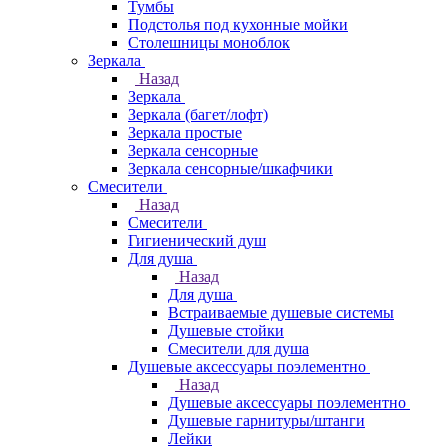
Тумбы
Подстолья под кухонные мойки
Столешницы моноблок
Зеркала
Назад
Зеркала
Зеркала (багет/лофт)
Зеркала простые
Зеркала сенсорные
Зеркала сенсорные/шкафчики
Смесители
Назад
Смесители
Гигиенический душ
Для душа
Назад
Для душа
Встраиваемые душевые системы
Душевые стойки
Смесители для душа
Душевые аксессуары поэлементно
Назад
Душевые аксессуары поэлементно
Душевые гарнитуры/штанги
Лейки