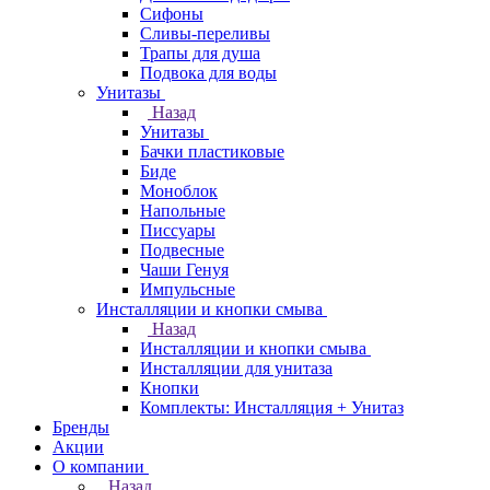
Сифоны
Сливы-переливы
Трапы для душа
Подвока для воды
Унитазы
Назад
Унитазы
Бачки пластиковые
Биде
Моноблок
Напольные
Писсуары
Подвесные
Чаши Генуя
Импульсные
Инсталляции и кнопки смыва
Назад
Инсталляции и кнопки смыва
Инсталляции для унитаза
Кнопки
Комплекты: Инсталляция + Унитаз
Бренды
Акции
О компании
Назад