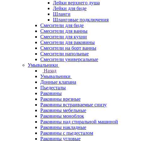
Лейки верхнего душа
Лейки для биде
Шланги
Шланговые подключения
Смесители для биде
Смесители для ванны
Смесители для кухни
Смесители для раковины
Смесители на борт ванны
Смесители напольные
Смесители универсальные
Умывальники
Назад
Умывальники
Донные клапана
Пьедесталы
Раковины
Раковины врезные
Раковины встраиваемые снизу
Раковины мебельные
Раковины моноблок
Раковины над стиральной машиной
Раковины накладные
Раковины с пьедесталом
Раковины угловые