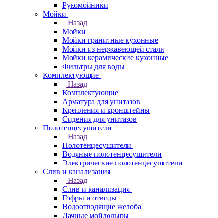
Рукомойники
Мойки
Назад
Мойки
Мойки гранитные кухонные
Мойки из нержавеющей стали
Мойки керамические кухонные
Фильтры для воды
Комплектующие
Назад
Комплектующие
Арматура для унитазов
Крепления и кронштейны
Сидения для унитазов
Полотенцесушители
Назад
Полотенцесушители
Водяные полотенцесушители
Электрические полотенцесушители
Слив и канализация
Назад
Слив и канализация
Гофры и отводы
Водоотводящие желоба
Дачные мойдодыры