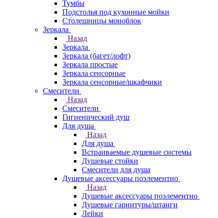
Тумбы
Подстолья под кухонные мойки
Столешницы моноблок
Зеркала
Назад
Зеркала
Зеркала (багет/лофт)
Зеркала простые
Зеркала сенсорные
Зеркала сенсорные/шкафчики
Смесители
Назад
Смесители
Гигиенический душ
Для душа
Назад
Для душа
Встраиваемые душевые системы
Душевые стойки
Смесители для душа
Душевые аксессуары поэлементно
Назад
Душевые аксессуары поэлементно
Душевые гарнитуры/штанги
Лейки